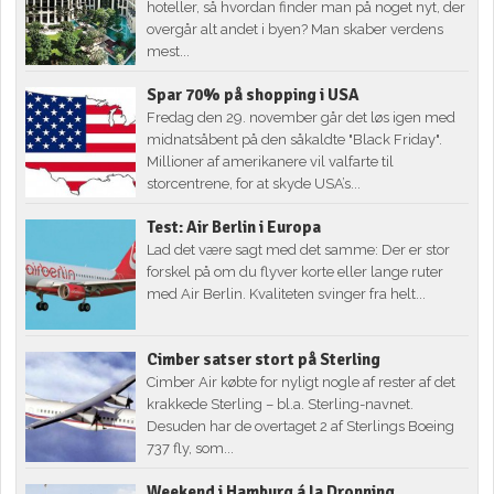
hoteller, så hvordan finder man på noget nyt, der
overgår alt andet i byen? Man skaber verdens
mest...
Spar 70% på shopping i USA
Fredag den 29. november går det løs igen med
midnatsåbent på den såkaldte "Black Friday".
Millioner af amerikanere vil valfarte til
storcentrene, for at skyde USA’s...
Test: Air Berlin i Europa
Lad det være sagt med det samme: Der er stor
forskel på om du flyver korte eller lange ruter
med Air Berlin. Kvaliteten svinger fra helt...
Cimber satser stort på Sterling
Cimber Air købte for nyligt nogle af rester af det
krakkede Sterling – bl.a. Sterling-navnet.
Desuden har de overtaget 2 af Sterlings Boeing
737 fly, som...
Weekend i Hamburg á la Dronning