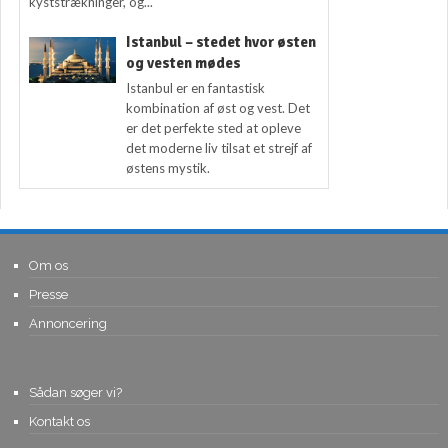
kyststrækninger, og...
Istanbul – stedet hvor østen
og vesten mødes
Istanbul er en fantastisk
kombination af øst og vest. Det
er det perfekte sted at opleve
det moderne liv tilsat et strejf af
østens mystik.
Om os
Presse
Annoncering
Sådan søger vi?
Kontakt os