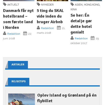
AKTUELT
NYHEDER
ASIEN
,
HONG KONG
,
Danmark får nyt
5 ting du SKAL
KINA
Se her: Én
hotelbrand –
vide inden du
detalje gør
som første land
bruger Airbnb
dette hotel
i Norden
Redaktion
21.
genialt
marts 2018
Redaktion
22.
juni 2018
Redaktion
29.
oktober 2017
ARTIKLER
REJSETIPS
Oplev Island og Grønland på én
flybillet