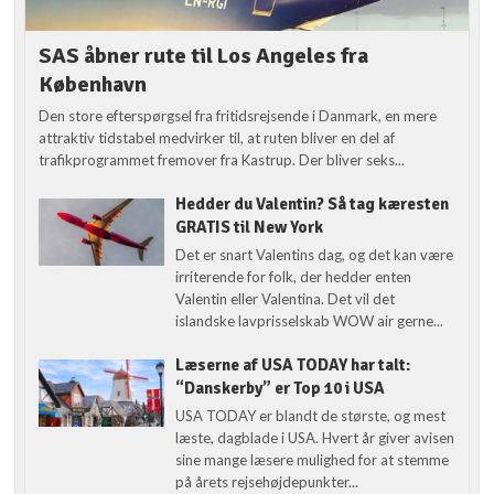
SAS åbner rute til Los Angeles fra
København
Den store efterspørgsel fra fritidsrejsende i Danmark, en mere
attraktiv tidstabel medvirker til, at ruten bliver en del af
trafikprogrammet fremover fra Kastrup. Der bliver seks...
Hedder du Valentin? Så tag kæresten
GRATIS til New York
Det er snart Valentins dag, og det kan være
irriterende for folk, der hedder enten
Valentin eller Valentina. Det vil det
islandske lavprisselskab WOW air gerne...
Læserne af USA TODAY har talt:
“Danskerby” er Top 10 i USA
USA TODAY er blandt de største, og mest
læste, dagblade i USA. Hvert år giver avisen
sine mange læsere mulighed for at stemme
på årets rejsehøjdepunkter...