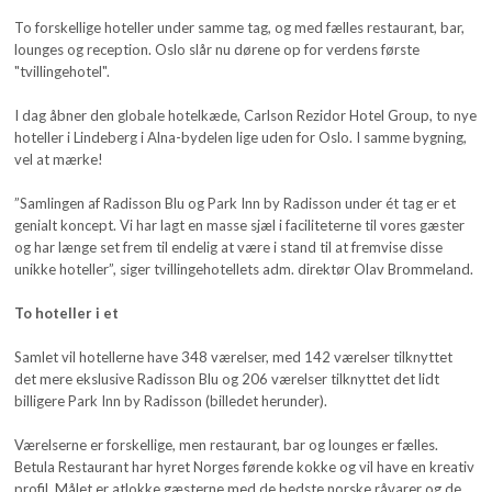
To forskellige hoteller under samme tag, og med fælles restaurant, bar,
lounges og reception. Oslo slår nu dørene op for verdens første
"tvillingehotel".
I dag åbner den globale hotelkæde, Carlson Rezidor Hotel Group, to nye
hoteller i Lindeberg i Alna-bydelen lige uden for Oslo. I samme bygning,
vel at mærke!
”Samlingen af Radisson Blu og Park Inn by Radisson under ét tag er et
genialt koncept. Vi har lagt en masse sjæl i faciliteterne til vores gæster
og har længe set frem til endelig at være i stand til at fremvise disse
unikke hoteller”, siger tvillingehotellets adm. direktør Olav Brommeland.
To hoteller i et
Samlet vil hotellerne have 348 værelser, med 142 værelser tilknyttet
det mere ekslusive Radisson Blu og 206 værelser tilknyttet det lidt
billigere Park Inn by Radisson (billedet herunder).
Værelserne er forskellige, men restaurant, bar og lounges er fælles.
Betula Restaurant har hyret Norges førende kokke og vil have en kreativ
profil. Målet er atlokke gæsterne med de bedste norske råvarer og de