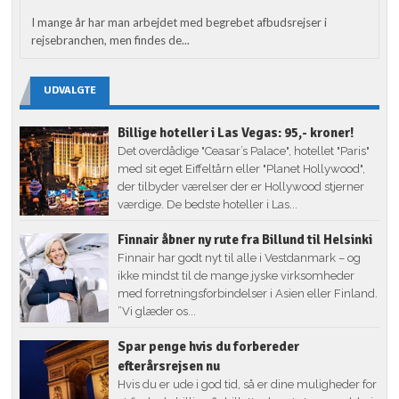
I mange år har man arbejdet med begrebet afbudsrejser i
rejsebranchen, men findes de...
UDVALGTE
Billige hoteller i Las Vegas: 95,- kroner!
Det overdådige "Ceasar’s Palace", hotellet "Paris"
med sit eget Eiffeltårn eller "Planet Hollywood",
der tilbyder værelser der er Hollywood stjerner
værdige. De bedste hoteller i Las...
Finnair åbner ny rute fra Billund til Helsinki
Finnair har godt nyt til alle i Vestdanmark – og
ikke mindst til de mange jyske virksomheder
med forretningsforbindelser i Asien eller Finland.
”Vi glæder os...
Spar penge hvis du forbereder
efterårsrejsen nu
Hvis du er ude i god tid, så er dine muligheder for