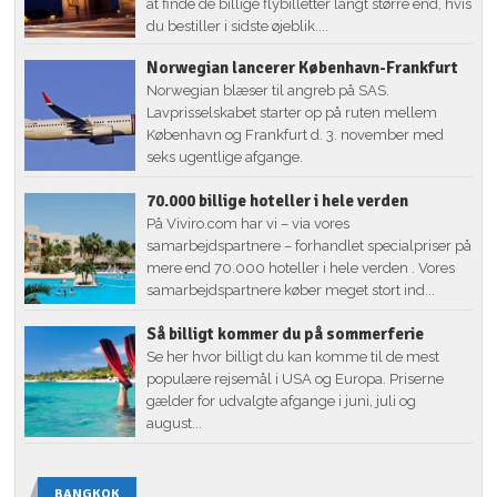
at finde de billige flybilletter langt større end, hvis
du bestiller i sidste øjeblik....
Norwegian lancerer København-Frankfurt
Norwegian blæser til angreb på SAS.
Lavprisselskabet starter op på ruten mellem
København og Frankfurt d. 3. november med
seks ugentlige afgange.
70.000 billige hoteller i hele verden
På Viviro.com har vi – via vores
samarbejdspartnere – forhandlet specialpriser på
mere end 70.000 hoteller i hele verden . Vores
samarbejdspartnere køber meget stort ind...
Så billigt kommer du på sommerferie
Se her hvor billigt du kan komme til de mest
populære rejsemål i USA og Europa. Priserne
gælder for udvalgte afgange i juni, juli og
august...
BANGKOK