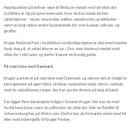
Højdepunktet på enhver rejse til Afrika er mødet med de vilde dyr.
Sydafrika er rig på naturreservater, hvor du kan møde de fem
safaristjerner – løven, leoparden, bøflen, næsehornet og elefanten –
samt en lang række andre fascinerende dyr som kuduer, zebraer, og
giraffer.
Kruger National Park i Sydafrikas nordøstlige hjørne er den mest kendte.
Husk dog på, at safari ikke er en tur i Zoo, men derimod mødet med
vilde dyr i vild natur og derfor kræver en kyndig guide.
På størrelse med Danmark
Kruger-parken er på størrelse med Danmark, og selvom det er muligt at
køre igennem på egen hånd, så bliver oplevelsen langt større i selskab
med en veluddannet ranger, der kan spotte dyrene på lang afstand.
Der ligger flere danskejede lodges i Greater Kruger. Her kan du med
fordel have base, mens du udforsker de vilde dyr. Køb en flybillet til
Johannesburg her på Viviro.com. Derfra kan du fortsætte enten med bil
eller med indenrigsfly til Kruger Parken.