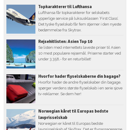
Topkarakterer til Lufthansa
Lufthansa får topkarakterer for selskabets
ypperlige service på luksusklassen ‘First Class’.
Det tyske flyselskab får fem stjerner i den nyeste
bedømmelse fra Skytrax.
Rejsehitlisten: Asien Top 10
Se listen med internettets laveste priser til Asien
10 mest populære rejsemål. Priserne starter ved
under 3.358,- for en returbillet!
Hvorfor hader flyselskaberne din bagage?
Hvorfor hader de andre flyselskaber din bagage,
spørger verdens største flyselskab i en serie sjove
tv-reklamer. Se dem her!
Norwegian kåret til Europas bedste
lavprisselskab
Norwegian er kåret til Europas bedste
lavprisselskab af SkyTrax. Det er flypassagererne,