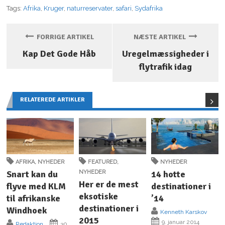
Tags:
Afrika
,
Kruger
,
naturreservater
,
safari
,
Sydafrika
FORRIGE ARTIKEL
NÆSTE ARTIKEL
Kap Det Gode Håb
Uregelmæssigheder i
flytrafik idag
RELATEREDE ARTIKLER
AFRIKA
,
NYHEDER
FEATURED
,
NYHEDER
Snart kan du
NYHEDER
14 hotte
Her er de mest
flyve med KLM
destinationer i
eksotiske
til afrikanske
’14
destinationer i
Windhoek
Kenneth Karskov
2015
9. januar 2014
Redaktion
30.