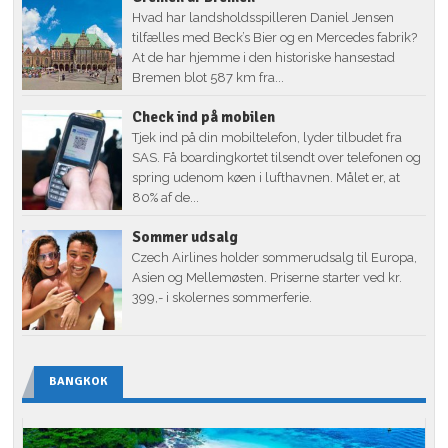
Hvad har landsholdsspilleren Daniel Jensen
tilfælles med Beck’s Bier og en Mercedes fabrik?
At de har hjemme i den historiske hansestad
Bremen blot 587 km fra...
Check ind på mobilen
Tjek ind på din mobiltelefon, lyder tilbudet fra
SAS. Få boardingkortet tilsendt over telefonen og
spring udenom køen i lufthavnen. Målet er, at
80% af de...
Sommer udsalg
Czech Airlines holder sommerudsalg til Europa,
Asien og Mellemøsten. Priserne starter ved kr.
399,- i skolernes sommerferie.
BANGKOK