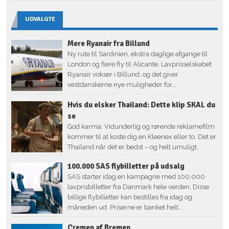
UDVALGTE
Mere Ryanair fra Billund
Ny rute til Sardinien, ekstra daglige afgange til
London og flere fly til Alicante. Lavprisselskabet
Ryanair vokser i Billund, og det giver
vestdanskerne nye muligheder for...
Hvis du elsker Thailand: Dette klip SKAL du
se
God karma: Vidunderlig og rørende reklamefilm
kommer til at koste dig en Kleenex eller to. Det er
Thailand når det er bedst – og helt umuligt...
100.000 SAS flybilletter på udsalg
SAS starter idag en kampagne med 100.000
lavprisbilletter fra Danmark hele verden. Disse
billige flybilletter kan bestilles fra idag og
måneden ud. Priserne er banket helt...
Cremen af Bremen