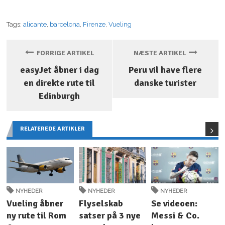
Tags:
alicante
,
barcelona
,
Firenze
,
Vueling
FORRIGE ARTIKEL
NÆSTE ARTIKEL
easyJet åbner i dag
Peru vil have flere
en direkte rute til
danske turister
Edinburgh
RELATEREDE ARTIKLER
NYHEDER
NYHEDER
NYHEDER
Vueling åbner
Flyselskab
Se videoen:
ny rute til Rom
satser på 3 nye
Messi & Co.