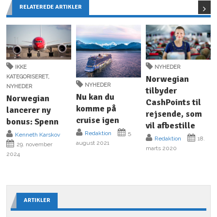
RELATEREDE ARTIKLER
IKKE
NYHEDER
KATEGORISERET
,
Norwegian
NYHEDER
NYHEDER
tilbyder
Nu kan du
Norwegian
CashPoints til
komme på
lancerer ny
rejsende, som
cruise igen
bonus: Spenn
vil afbestille
Redaktion
5.
Kenneth Karskov
Redaktion
18.
august 2021
29. november
marts 2020
2024
ARTIKLER