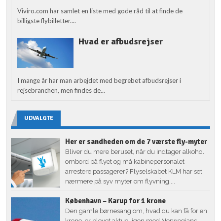
Viviro.com har samlet en liste med gode råd til at finde de
billigste flybilletter....
Hvad er afbudsrejser
I mange år har man arbejdet med begrebet afbudsrejser i
rejsebranchen, men findes de...
UDVALGTE
Her er sandheden om de 7 værste fly-myter
Bliver du mere beruset, når du indtager alkohol
ombord på flyet og må kabinepersonalet
arrestere passagerer? Flyselskabet KLM har set
nærmere på syv myter om flyvning....
København – Karup for 1 krone
Den gamle børnesang om, hvad du kan få for en
krone, er blevet aktuel igen med Norwegians