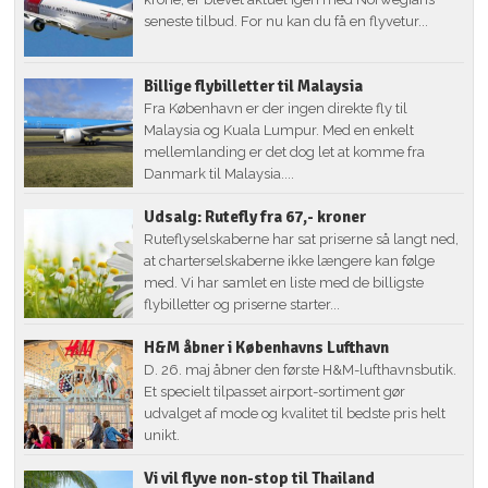
seneste tilbud. For nu kan du få en flyvetur...
Billige flybilletter til Malaysia
Fra København er der ingen direkte fly til
Malaysia og Kuala Lumpur. Med en enkelt
mellemlanding er det dog let at komme fra
Danmark til Malaysia....
Udsalg: Rutefly fra 67,- kroner
Ruteflyselskaberne har sat priserne så langt ned,
at charterselskaberne ikke længere kan følge
med. Vi har samlet en liste med de billigste
flybilletter og priserne starter...
H&M åbner i Københavns Lufthavn
D. 26. maj åbner den første H&M-lufthavnsbutik.
Et specielt tilpasset airport-sortiment gør
udvalget af mode og kvalitet til bedste pris helt
unikt.
Vi vil flyve non-stop til Thailand