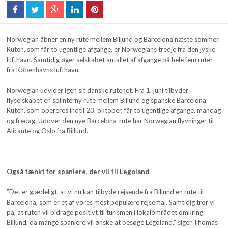
Norwegian åbner en ny rute mellem Billund og Barcelona næste sommer.
Ruten, som får to ugentlige afgange, er Norwegians tredje fra den jyske
lufthavn. Samtidig øger selskabet antallet af afgange på hele fem ruter
fra Københavns lufthavn.
Norwegian udvider igen sit danske rutenet. Fra 1. juni tilbyder
flyselskabet en splinterny rute mellem Billund og spanske Barcelona.
Ruten, som opereres indtil 23. oktober, får to ugentlige afgange, mandag
og fredag. Udover den nye Barcelona-rute har Norwegian flyvninger til
Alicante og Oslo fra Billund.
Også tænkt for spaniere, der vil til Legoland
”Det er glædeligt, at vi nu kan tilbyde rejsende fra Billund en rute til
Barcelona, som er et af vores mest populære rejsemål. Samtidig tror vi
på, at ruten vil bidrage positivt til turismen i lokalområdet omkring
Billund, da mange spaniere vil ønske at besøge Legoland,” siger Thomas