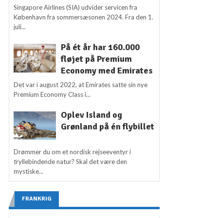
Singapore Airlines (SIA) udvider servicen fra
København fra sommersæsonen 2024. Fra den 1.
juli...
På ét år har 160.000
fløjet på Premium
Economy med Emirates
Det var i august 2022, at Emirates satte sin nye
Premium Economy Class i...
Oplev Island og
Grønland på én flybillet
Drømmer du om et nordisk rejseeventyr i
tryllebindende natur? Skal det være den
mystiske...
FRANKRIG