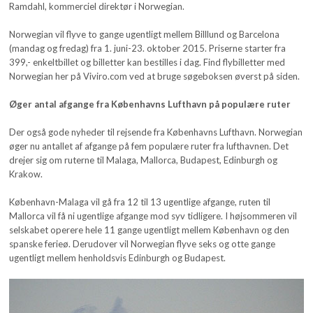
Ramdahl, kommerciel direktør i Norwegian.
Norwegian vil flyve to gange ugentligt mellem Billlund og Barcelona
(mandag og fredag) fra 1. juni-23. oktober 2015. Priserne starter fra
399,- enkeltbillet og billetter kan bestilles i dag. Find flybilletter med
Norwegian her på Viviro.com ved at bruge søgeboksen øverst på siden.
Øger antal afgange fra Københavns Lufthavn på populære ruter
Der også gode nyheder til rejsende fra Københavns Lufthavn. Norwegian
øger nu antallet af afgange på fem populære ruter fra lufthavnen. Det
drejer sig om ruterne til Malaga, Mallorca, Budapest, Edinburgh og
Krakow.
København-Malaga vil gå fra 12 til 13 ugentlige afgange, ruten til
Mallorca vil få ni ugentlige afgange mod syv tidligere. I højsommeren vil
selskabet operere hele 11 gange ugentligt mellem København og den
spanske ferieø. Derudover vil Norwegian flyve seks og otte gange
ugentligt mellem henholdsvis Edinburgh og Budapest.