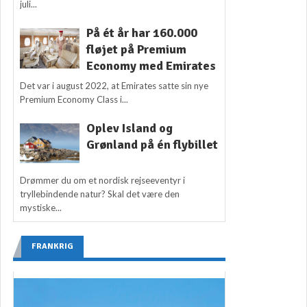
juli...
På ét år har 160.000
fløjet på Premium
Economy med Emirates
Det var i august 2022, at Emirates satte sin nye
Premium Economy Class i...
Oplev Island og
Grønland på én flybillet
Drømmer du om et nordisk rejseeventyr i
tryllebindende natur? Skal det være den
mystiske...
FRANKRIG