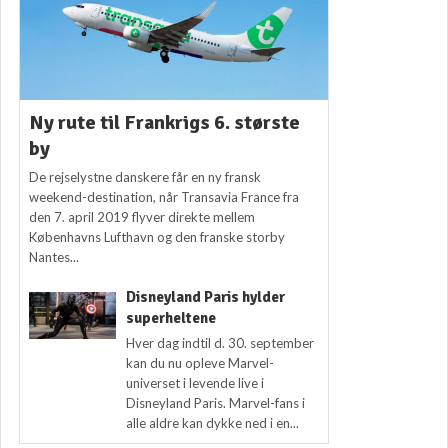
Ny rute til Frankrigs 6. største
by
De rejselystne danskere får en ny fransk
weekend-destination, når Transavia France fra
den 7. april 2019 flyver direkte mellem
Københavns Lufthavn og den franske storby
Nantes...
Disneyland Paris hylder
superheltene
Hver dag indtil d. 30. september
kan du nu opleve Marvel-
universet i levende live i
Disneyland Paris. Marvel-fans i
alle aldre kan dykke ned i en...