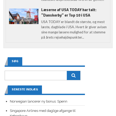
Læserne af USA TODAY har talt:
“Danskerby” er Top 10 i USA
USA TODAY er blandt de største, og mest
læste, dagblade i USA. Hvert år giver avisen
sine mange læsere mulighed for at stemme
på årets rejsehøjdepunkter...
SØG
SENESTE INDLÆG
Norwegian lancerer ny bonus: Spenn
Singapore Airlines med daglige afgange til
København