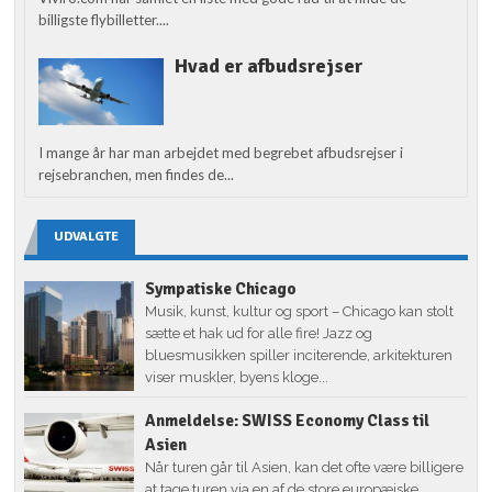
billigste flybilletter....
Hvad er afbudsrejser
I mange år har man arbejdet med begrebet afbudsrejser i
rejsebranchen, men findes de...
UDVALGTE
Sympatiske Chicago
Musik, kunst, kultur og sport – Chicago kan stolt
sætte et hak ud for alle fire! Jazz og
bluesmusikken spiller inciterende, arkitekturen
viser muskler, byens kloge...
Anmeldelse: SWISS Economy Class til
Asien
Når turen går til Asien, kan det ofte være billigere
at tage turen via en af de store europæiske