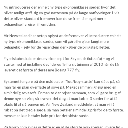
Nu introduceres der en helt ny type økonomiklasse sæder, hvor det
bliver muligt at få sig en god nattesøvn på de lange natflyvninger. Hvis
dette bliver standard fremover kan du se frem til meget mere
behagelige flyrejser i fremtiden,
Air Newzealand har netop oplyst at de fremover vil introducere en helt
ny type økonomiklasse sæder, som vil gøre flyrejsen langt mere
behagelig – selv for de rejsendem der køber de billigste billetter.
Flyselskabet kalder det nye koncept for Skycouch (luftsofa) – og vil
starte med at installere det i deres fly fra slutningen af 2010 når de får
leveret det første af deres nye Boeing 777-fly.
Systemet fungere på den måde at en "fod/beg-støtte" kan slåes på, så
man får en plan overflade at sove på. Meget sammenlignelig med en
almindelig sovesofa. Er man to der rejser sammen, som vil gøre brug af
denne nye service, så kræver det dog at man køber 3 sæder for at få
plads til at slå sengen ud. Air New Zealand meddeleler, at man vil få
rabat på det tredje sæde, så man betaler almindelig pris for de to første,
mens man kun betaler halv pris for det sidste sæde.
På Viviro.com synes vi dette er en af de største nyskabelser i nyere tid –