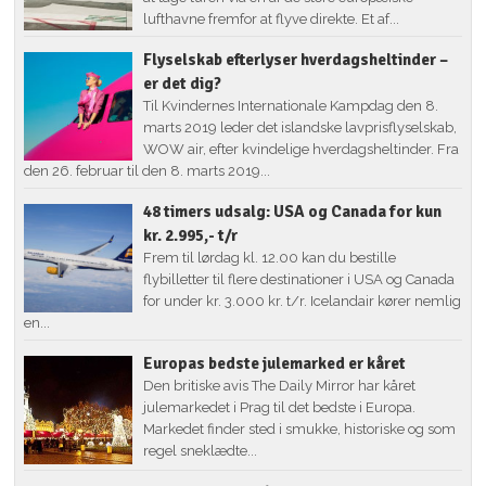
lufthavne fremfor at flyve direkte. Et af...
Flyselskab efterlyser hverdagsheltinder –
er det dig?
Til Kvindernes Internationale Kampdag den 8.
marts 2019 leder det islandske lavprisflyselskab,
WOW air, efter kvindelige hverdagsheltinder. Fra
den 26. februar til den 8. marts 2019...
48 timers udsalg: USA og Canada for kun
kr. 2.995,- t/r
Frem til lørdag kl. 12.00 kan du bestille
flybilletter til flere destinationer i USA og Canada
for under kr. 3.000 kr. t/r. Icelandair kører nemlig
en...
Europas bedste julemarked er kåret
Den britiske avis The Daily Mirror har kåret
julemarkedet i Prag til det bedste i Europa.
Markedet finder sted i smukke, historiske og som
regel sneklædte...