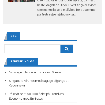
USA TODAY er blandt de største, og mest
læste, dagblade i USA. Hvert år giver avisen
sine mange læsere mulighed for at stemme
på årets rejsehøjdepunkter...
SØG
SENESTE INDLÆG
Norwegian lancerer ny bonus: Spenn
Singapore Airlines med daglige afgange til
København
På ét år har 160.000 fløjet på Premium
Economy med Emirates