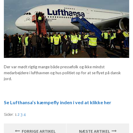
Der var mødt rigtig mange både pressefolk og ikke mindst
medarbejdere i lufthavnen og hus politiet op for at se flyet på dansk
jord.
Se Lufthansa’s kæmpefly inden i ved at klikke her
Sider:
1
2
3
4
FORRIGE ARTIKEL
NÆSTE ARTIKEL