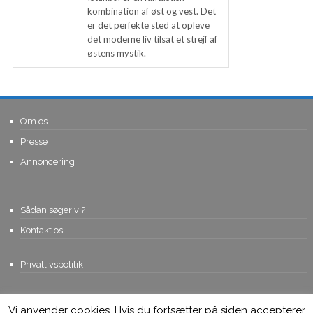
kombination af øst og vest. Det
er det perfekte sted at opleve
det moderne liv tilsat et strejf af
østens mystik.
Om os
Presse
Annoncering
Sådan søger vi?
Kontakt os
Privatlivspolitik
Vi anvender cookies. Hvis du fortsætter på siden accepterer
© Copyright 2015, Viviro.com ApS
- Alle rettigheder forbeholdes. Vi