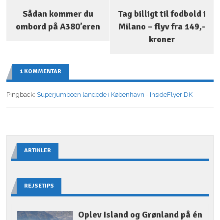
Sådan kommer du
Tag billigt til fodbold i
ombord på A380’eren
Milano – flyv fra 149,-
kroner
1 KOMMENTAR
Pingback:
Superjumboen landede i København - InsideFlyer DK
ARTIKLER
REJSETIPS
Oplev Island og Grønland på én