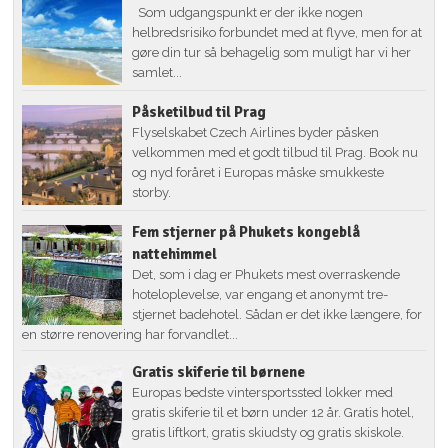
Som udgangspunkt er der ikke nogen
helbredsrisiko forbundet med at flyve, men for at
gøre din tur så behagelig som muligt har vi her
samlet...
Påsketilbud til Prag
Flyselskabet Czech Airlines byder påsken
velkommen med et godt tilbud til Prag. Book nu
og nyd foråret i Europas måske smukkeste
storby.
Fem stjerner på Phukets kongeblå
nattehimmel
Det, som i dag er Phukets mest overraskende
hoteloplevelse, var engang et anonymt tre-
stjernet badehotel. Sådan er det ikke længere, for
en større renovering har forvandlet...
Gratis skiferie til børnene
Europas bedste vintersportssted lokker med
gratis skiferie til et børn under 12 år. Gratis hotel,
gratis liftkort, gratis skiudsty og gratis skiskole.