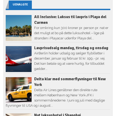
UDVALGTE
All Inclusive: Luksus til lavpris i Playa del
Carmen
For omkring kun 300 kroner pr. person pr. nat er
det muligt at bo på dette luksushotel – lige på
stranden i Playacar udenfor Playa del...
Lavprisudsalg mandag, tirsdag og onsdag
AirBerlin holder udsalg og sælger flybilletter i
december, januar og februar til kr. 199,- pr. vej.
Det kan betale sig at være hurtig, for tilbuddet
gælder...
Delta klar med sommerflyvninger til New
York
Delta Air Lines genåbner den direkte rute
mellem København og New York-JFK i
sommermånederne. I juni og juli med daglige
flyvninger til USA og i august...
Nyt luksushotel i Shanghai