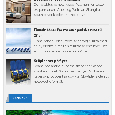
Den eksklusive hotelkæde, Pullman, fortsætter
ekspansionen i Asien, og Pullman Shanghai
South bliver kædens 15. hotel i Kina.
Finnair åbner første europæiske rute til
Xi’an
Finnair endnu en europæisk genvej til Kina med
en ny direkte rute til en af Kinas ældste byer. Det
er Finnairs femte destination i Riget i...
Ståpladser på flyet
Ryanair og andre lavprisselskaber har længe
snakket om det: Ståpladser på flyet. Nu har en
italiensk producent så udviklet SkyRider stolen til
netop dette formål.
BANGKOK