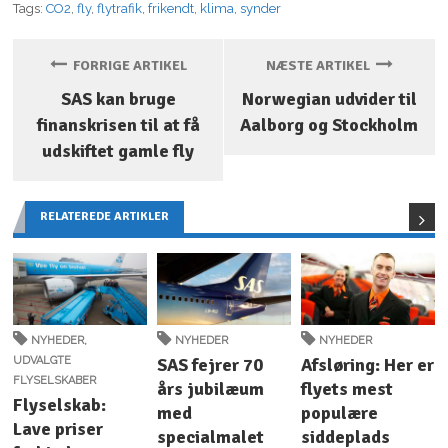
Tags:
CO2
,
fly
,
flytrafik
,
frikendt
,
klima
,
synder
FORRIGE ARTIKEL
NÆSTE ARTIKEL
SAS kan bruge
Norwegian udvider til
finanskrisen til at få
Aalborg og Stockholm
udskiftet gamle fly
RELATEREDE ARTIKLER
NYHEDER
,
NYHEDER
NYHEDER
UDVALGTE
SAS fejrer 70
Afsløring: Her er
FLYSELSKABER
års jubilæum
flyets mest
Flyselskab:
med
populære
Lave priser
specialmalet
siddeplads