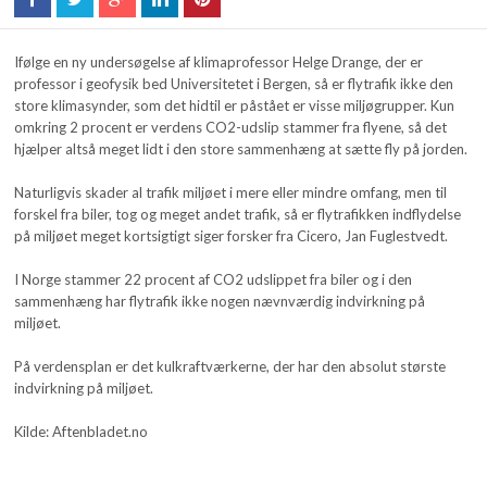
Ifølge en ny undersøgelse af klimaprofessor Helge Drange, der er
professor i geofysik bed Universitetet i Bergen, så er flytrafik ikke den
store klimasynder, som det hidtil er påstået er visse miljøgrupper. Kun
omkring 2 procent er verdens CO2-udslip stammer fra flyene, så det
hjælper altså meget lidt i den store sammenhæng at sætte fly på jorden.
Naturligvis skader al trafik miljøet i mere eller mindre omfang, men til
forskel fra biler, tog og meget andet trafik, så er flytrafikken indflydelse
på miljøet meget kortsigtigt siger forsker fra Cicero, Jan Fuglestvedt.
I Norge stammer 22 procent af CO2 udslippet fra biler og i den
sammenhæng har flytrafik ikke nogen nævnværdig indvirkning på
miljøet.
På verdensplan er det kulkraftværkerne, der har den absolut største
indvirkning på miljøet.
Kilde: Aftenbladet.no