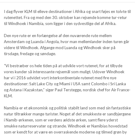
I dag flyver KLM til elleve destinationer i Afrika og snart føjes en tolvte til
rutenettet. Fra og med den 30. oktober kan rejsende komme tur-retur
til Windhoek i Namibia, som ligger i den sydvestlige del af Afrika.
Den nye rute er en forlængelse af den nuværende rute mellem
Amsterdam og Luanda i Angola, hvor man mellemlander inden turen går
videre til Windhoek. Afgange mod Luanda og Windhoek sker på
tirsdage, fredage og søndage.
“Vi bestræber os hele tiden på at udvikle vort rutenet, for at tilbyde
vores kunder så interessante rejsemål som muligt. Udover Windhoek
har vi i 2016 udvidet vort interkontinentale rutenet med fire nye
destinationer: Salt Lake City og Miami i USA samt Colombo i Sri Lanka
og Astana i Kazakstan,” siger Paul Terstegge, nordisk chef for Air France-
KLM.
Namibia er et økonomisk og politisk stabilt land som med sin fantastiske
natur tiltrækker mange turister. Noget af det smukkeste er sandbjergene
i Namib-ørkenen, som er verdens ældste ørken, samt flere yderst
smukke naturreservater og strande. Windhoek er Namibias hovedstad
som er kendt for at være en overraskende moderne og tilmed grøn by