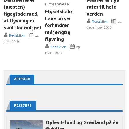
Danskerne er
Masser af nye
FLYSELSKABER
(næsten)
ruter til hele
Flyselskab:
ligeglade med,
verden
Lave priser
at flyvning er
Redaktion
21.
forhindrer
skidt for miljøet
december 2016
miljørigtig
Redaktion
12.
flyvning
april 2019
Redaktion
25.
marts 2017
ARTIKLER
REJSETIPS
Oplev Island og Grønland på én