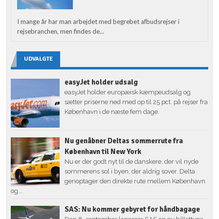
I mange år har man arbejdet med begrebet afbudsrejser i
rejsebranchen, men findes de...
UDVALGTE
easyJet holder udsalg
easyJet holder europæisk kæmpeudsalg og
sætter priserne ned med op til 25 pct. på rejser fra
København i de næste fem dage.
Nu genåbner Deltas sommerrute fra
København til New York
Nu er der godt nyt til de danskere, der vil nyde
sommerens sol i byen, der aldrig sover. Delta
genoptager den direkte rute mellem København
og...
SAS: Nu kommer gebyret for håndbagage