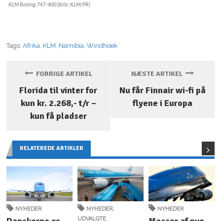
KLM Boeing 747-400 (foto: KLM/PR)
Tags:
Afrika
,
KLM
,
Namibia
,
Windhoek
FORRIGE ARTIKEL
NÆSTE ARTIKEL
Florida til vinter for
Nu får Finnair wi-fi på
kun kr. 2.268,- t/r –
flyene i Europa
kun få pladser
RELATEREDE ARTIKLER
NYHEDER
NYHEDER
,
NYHEDER
UDVALGTE