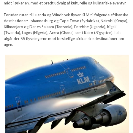
midt i ørkenen, med et bredt udvalg af kulturelle og kulinariske eventyr.
Foruden ruten til Luanda og Windhoek flyver KLM til følgende afrikanske
destinationer: Johannesburg og Cape Town (Sydafrika), Nairobi (Kenya),
Kilimanjaro og Dar es Salaam (Tanzania), Entebbe (Uganda), Kigali
(Twanda), Lagos (Nigeria), Accra (Ghana) samt Kairo (Ægypten). I alt
afgår der 55 flyvningerne mod forskellige afrikanske destinationer om
ugen.