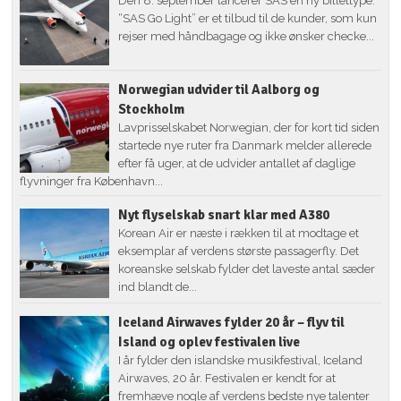
Den 8. september lancerer SAS en ny billettype.
“SAS Go Light” er et tilbud til de kunder, som kun
rejser med håndbagage og ikke ønsker checke...
Norwegian udvider til Aalborg og
Stockholm
Lavprisselskabet Norwegian, der for kort tid siden
startede nye ruter fra Danmark melder allerede
efter få uger, at de udvider antallet af daglige
flyvninger fra København...
Nyt flyselskab snart klar med A380
Korean Air er næste i rækken til at modtage et
eksemplar af verdens største passagerfly. Det
koreanske selskab fylder det laveste antal sæder
ind blandt de...
Iceland Airwaves fylder 20 år – flyv til
Island og oplev festivalen live
I år fylder den islandske musikfestival, Iceland
Airwaves, 20 år. Festivalen er kendt for at
fremhæve nogle af verdens bedste nye talenter