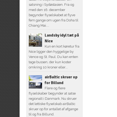
satsning i Sydøstasien. Fra og
med den 16. december
begynder flyselskabet at flyve
fem gange om ugen fra Doha til
Chiang Mai....
Landsby idyl tæt på
Nice
Kun en kort køretur fra
Nice ligger den hyggelige by
Vence og St. Paul. Du kan enten
tage bussen, der kun koster
omkring 10 kroner eller...
airBaltic skruer op
for Billund
Flere og flere
flyselskaber begynder at satse
regionalt i Danmark. Nu skruer
det lettiske flyselskab airBaltic
skruer op for antallet af afgange
til og fra Billund.