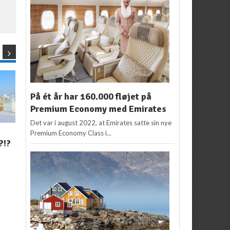
På ét år har 160.000 fløjet på
Premium Economy med Emirates
Det var i august 2022, at Emirates satte sin nye
ASIEN
,
KINA
,
NYHEDER
NYHEDER
,
UDVALGTE
Premium Economy Class i...
?!?
Finnair åbner rute til
FLYSELSKABER
Flyselskab: Lave priser
Kinas “sydlige
r
forhindrer miljørigtig
hovedstad”
flyvning
2
Redaktion
31. august
2017
Redaktion
25. marts
2017