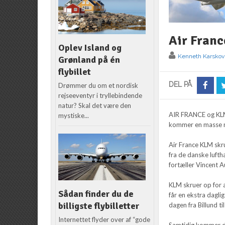
Air Franc
Oplev Island og
Kenneth Karskov
Grønland på én
flybillet
DEL PÅ
Drømmer du om et nordisk
rejseeventyr i tryllebindende
natur? Skal det være den
AIR FRANCE og KLM 
mystiske...
kommer en masse nye
Air France KLM skru
fra de danske lufth
fortæller Vincent 
KLM skruer op for 
Sådan finder du de
får en ekstra dagl
billigste flybilletter
dagen fra Billund t
Internettet flyder over af “gode
Samtidig kommer de