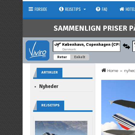
FORSIDE
REJSETIPS
FAQ
HOTEL
SAMMENLIGN PRISER P
Danmark
Retur
Enkelt
Home
»
nyhe
ARTIKLER
Nyheder
REJSETIPS