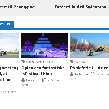
ørst til Chongqing
Forårstilbud til Sydeuropa
RTIKLER
ASIEN
,
HARBIN
,
KINA
NYHEDER
 (næsten)
Oplev den fantastiske
På skiferie i… Asien
, at
isfestival i Kina
Redaktion
24. janua
idt for
2018
Redaktion
2. februar
2018
2. april 2019