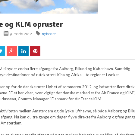
e og KLM opruster
9. marts 2012
nyheder
tilbyder endnu flere afgange fra Aalborg, Billund og København. Samtidig
 destinationer på rutekortet i Kina og Afrika – to regioner i vækst.
er op for de danske ruter i løbet af sommeren 2012, og indsætter flere direkt
avne. "Det her viser, hvor vigtigt det danske marked er for Air France og KLM”
Audusseau, Country Manager i Danmark for Air France KLM.
aktiviteten mellem Amsterdam og de jyske lufthavne, så både Aalborg og Bill
ig afgang. Nu kan du tre gange om dagen flyve direkte fra Aalborg og fem gan
il Amsterdam.
r en ekstra ugentlig afgang på ruten mellem København og Nice, så der fre