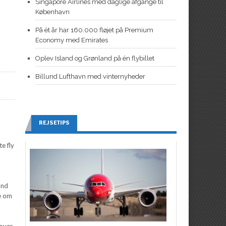
Singapore Airlines med daglige afgange til
København
På ét år har 160.000 fløjet på Premium
Economy med Emirates
Oplev Island og Grønland på én flybillet
Billund Lufthavn med vinternyheder
REJSETIPS
e fly
,
und
ge om
mover