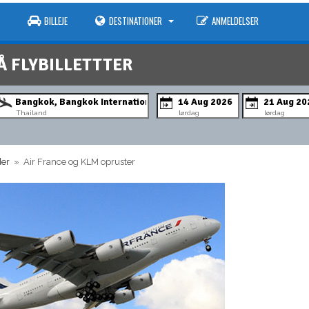
BILLEJE
DESTINATIONER
ANMELDELSER
Å FLYBILLETTTER
Thailand
lørdag
lørdag
der
» Air France og KLM opruster