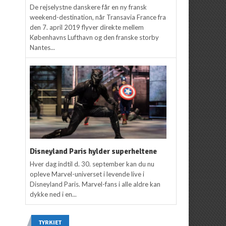
De rejselystne danskere får en ny fransk
weekend-destination, når Transavia France fra
den 7. april 2019 flyver direkte mellem
Københavns Lufthavn og den franske storby
Nantes...
Disneyland Paris hylder superheltene
Hver dag indtil d. 30. september kan du nu
opleve Marvel-universet i levende live i
Disneyland Paris. Marvel-fans i alle aldre kan
dykke ned i en...
TYRKIET