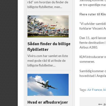
råd” om hvordan du finder de
er tre ugentlige ma
billigste flybilletter, men...
Flere ruter til Ki
”Vi udvider samtidi
forklarer Vincent A
Den 11. april lance
femte destination i
Sådan finder du billige
Airbus A380.
flybilletter
Viviro.com har samlet en liste
KLM introducerer no
med gode råd til at finde de
sommeren.
billigste flybilletter....
Samtidig kommer de
hovedstad i Angola
Tags:
Air France
,
k
Hvad er afbudsrejser
FO