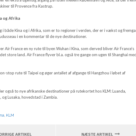
skiner til Provence fra Kastrup.
na og Afrika
g i både Kina og i Afrika, som er to regioner i verden, der er i vækst og fremga
udusseau i en kommentar til de nye destinationer.
rer Air France en ny rute til byen Wuhan i Kina, som derved bliver Air France’s
 det store land. Air France flyver bl.a. også tre gange om ugen til Shanghai me
n-stop rute til Taipei og øger antallet af afgange til Hangzhou i løbet af
r også to nye afrikanske destinationer på rutekortet hos KLM: Luanda,
, og Lusaka, hovedstad i Zambia.
ina
,
KLM
RRIGE ARTIKEL
NÆSTE ARTIKEL