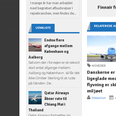
I mange år har man arbejdet
Finnair f
med begrebet afbudsrejser i
rejsebranchen, men findes de...
RELATEREDE A
UDVALGTE
Endnu flere
afgange mellem
København og
Aalborg
Selvom der i forvejen er et rekord
NYHEDER
stort antal afgange mellem
Danskerne er
Aalborg og København, så får det
ligeglade med
ikke Cimber Sterling til at ryste
på hånden. De...
flyvning er sk
miljøet
Qatar Airways
Redaktion
1
åbner rute til
Chiang Mai i
Thailand
Qatar Airways fortsætter sin