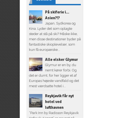
På skiferie i…
Asien?!?
Japan, Sydkorea og
Kina. Lyder det som oplagte
steder at stå på ski? Måske ikke,
men disse destinationer byder på
fantastiske skioplevelser, som
kun få europæiske...
Alle elsker Glymur
Glymur er en by, du
nemt kører forbi. Og
det er dumt, for her ligger et af
Europas højeste vandfald og det
mest værdsatte hotel i...
Reykjavik får nyt
hotel ved
lufthavnen
“Park Inn by Radisson Reykjavik