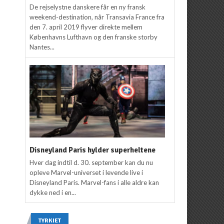
De rejselystne danskere får en ny fransk
weekend-destination, når Transavia France fra
den 7. april 2019 flyver direkte mellem
Københavns Lufthavn og den franske storby
Nantes...
Disneyland Paris hylder superheltene
Hver dag indtil d. 30. september kan du nu
opleve Marvel-universet i levende live i
Disneyland Paris. Marvel-fans i alle aldre kan
dykke ned i en...
TYRKIET