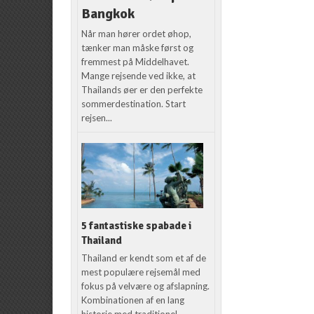
Bangkok
Når man hører ordet øhop,
tænker man måske først og
fremmest på Middelhavet.
Mange rejsende ved ikke, at
Thailands øer er den perfekte
sommerdestination. Start
rejsen...
5 fantastiske spabade i
Thailand
Thailand er kendt som et af de
mest populære rejsemål med
fokus på velvære og afslapning.
Kombinationen af en lang
historie med traditionel