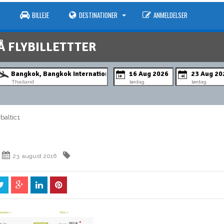
BILLEJE
DESTINATIONER
ANMELDELSER
Å FLYBILLETTTER
Thailand
lørdag
lørdag
altic1
23. august 2016