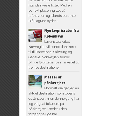
Keflavik Airport” er navnet på
Islands nyeste hotel. Med en
perfekt placering tæt på
lufthavnen og Islands berømte
Blå Lagune byder...
Nye lavprisruter fra
København
Lavprisselskabet
Norwegian vil sende danskerne
til til Barcelona, Salzburg og
Geneve. Norwegian sender
billige flybilletter på markedet til
tre nye destinationer.
Masser af
påskerejser
Normalt vælger jeg en
aktuel destination, som Ugens
destination, men denne gang har
jeg valgt at fokusere på
påskerejser i stedet. I den
forgangne uge har...