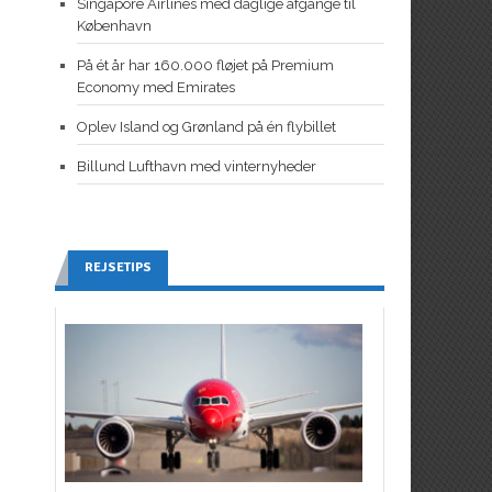
Singapore Airlines med daglige afgange til
København
På ét år har 160.000 fløjet på Premium
Economy med Emirates
Oplev Island og Grønland på én flybillet
Billund Lufthavn med vinternyheder
REJSETIPS