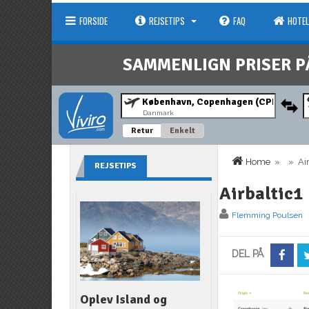
FORSIDE
REJSETIPS
FAQ
HOTEL
SAMMENLIGN PRISER P
Danmark
Retur
Enkelt
Home
» » Airb
REJSETIPS
Airbaltic1
Flemming Poulsen
DEL PÅ
Oplev Island og