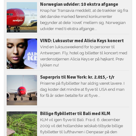
Norwegian udvider: 10 ekstra afgange
Knap har Transavia meddelt, at de trækker sig fra
det danske marked førend konkurrenter
begynder at dele ‘rovet’ mellem sig. Norwegian
udvider med ti ekstra afgange...
VIND: Luksustur med Alicia Keys koncert
Vind en luksusweekend for to personer til
Antwerpen. Fly, hotel og billetter til koncert med
verdensstjernen Alicia Keys er på højkant. Prøv
lykken nu!
Superpris til New York: kr. 2.015,- t/r
Priserne på flybilletter har aldrig været lavere. I
dag koster det mindre at flyve til USA end man
for få år siden betalte for at flyve...
Billige flybilletter til Bali med KLM
KLM vil igen flyve til Bali. Fra d. 6. december
2009 vil det hollandske selskab tilbyde billige
flybilletter til lufthavnen i Denpasar på den