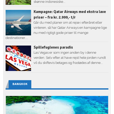
skønne indonesiske...
Kampagne: Qatar Airways med ekstra lave
priser – fra kr. 2.999,- t/r
Går du med planer om at rejse i efteråret eller
vinteren, så har Qatar Airways en kampagne lige
nu med rigtigt gode priser til mange
destinationer....
Spillefuglenes paradis
Las Vegas er som ingen anden by i denne
verden. Selv efter at have rejst hele jorden rundt
vil du skiftevis betages og frastødes af denne...
BANGKOK