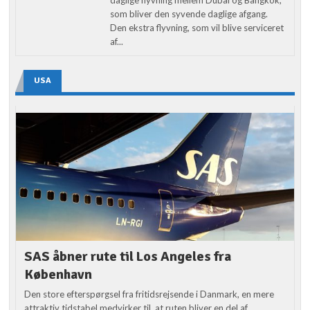
som bliver den syvende daglige afgang.
Den ekstra flyvning, som vil blive serviceret
af...
USA
SAS åbner rute til Los Angeles fra
København
Den store efterspørgsel fra fritidsrejsende i Danmark, en mere
attraktiv tidstabel medvirker til, at ruten bliver en del af