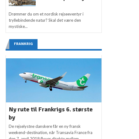
Drømmer du om et nordisk rejseeventyr i
tryllebindende natur? Skal det være den
mystiske...
FRANKRIG
Ny rute til Frankrigs 6. største
by
De rejselystne danskere får en ny fransk
weekend-destination, når Transavia France fra
den 7. april 2019 flyver direkte mellem