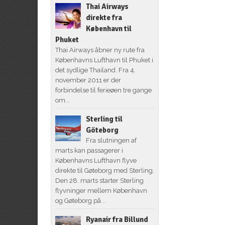
Thai Airways
direkte fra
København til
Phuket
Thai Airways åbner ny rute fra
Københavns Lufthavn til Phuket i
det sydlige Thailand. Fra 4.
november 2011 er der
forbindelse til ferieøen tre gange
om...
Sterling til
Göteborg
Fra slutningen af
marts kan passagerer i
Københavns Lufthavn flyve
direkte til Gøteborg med Sterling.
Den 28. marts starter Sterling
flyvninger mellem København
og Gøteborg på...
Ryanair fra Billund