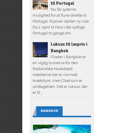
til Portugal
Nu får jyderne
mulighed for at flyve direkte til
Portugal. Ryanair starter ny rute
fra 2. april til Faro i det sydlige
Portugal to gange om...
Luksus til lavpris i
Bangkok
Floden i Bangkok er
en vigtig livsnerve for den
thailandske hovedstad.
Hotellerne her er normalt
knækdyre, men Chatrium er
undtagelsen. Det er luksus, der
er til...
BANGKOK