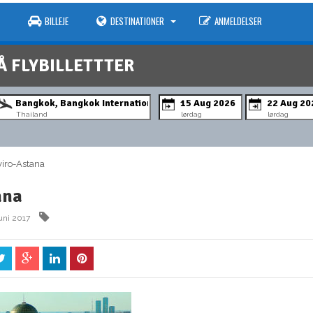
BILLEJE
DESTINATIONER
ANMELDELSER
Å FLYBILLETTTER
Thailand
lørdag
lørdag
iro-Astana
ana
juni 2017