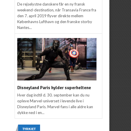
De rejselystne danskere får en ny fransk
weekend-destination, når Transavia France fra
den 7. april 2019 flyver direkte mellem
Københavns Lufthavn og den franske storby
Nantes...
Disneyland Paris hylder superheltene
Hver dag indtil d. 30. september kan du nu
opleve Marvel-universet i levende live i
Disneyland Paris. Marvel-fans i alle aldre kan
dykke ned i en...
TYRKIET