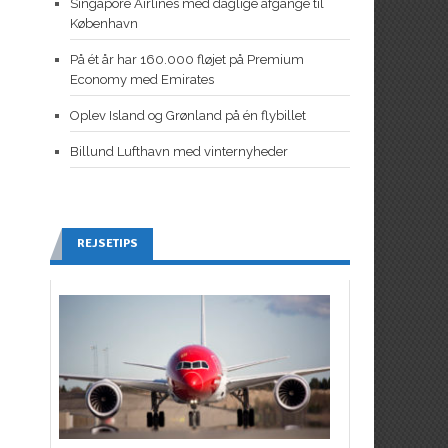
Singapore Airlines med daglige afgange til
København
På ét år har 160.000 fløjet på Premium
Economy med Emirates
Oplev Island og Grønland på én flybillet
Billund Lufthavn med vinternyheder
REJSETIPS