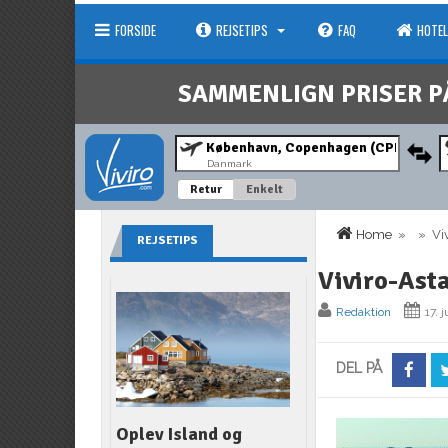
FORSIDE
REJSETIPS
FAQ
HOTEL
SAMMENLIGN PRISER P
Danmark
Retur
Enkelt
Home
» » Viv
REJSETIPS
Viviro-Ast
Redaktion
17. 
DEL PÅ
Oplev Island og