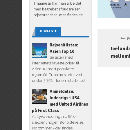
I mange år har man arbejdet
med begrebet afbudsrejser i
rejsebranchen, men findes de...
UDVALGTE
FO
Rejsehitlisten:
Icelanda
Asien Top 10
melleml
Se listen med
internettets laveste priser til
Asien 10 mest populære
rejsemål. Priserne starter ved
under 3.358,- for en returbillet!
Anmeldelse:
Indenrigs i USA
med United Airlines
på First Class
At flyve indenrigs i USA er
sjældent nogen stor oplevelse.
Indrømmet – der findes