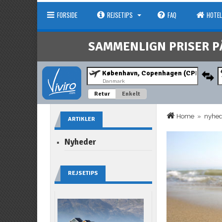
FORSIDE
REJSETIPS
FAQ
HOTEL
SAMMENLIGN PRISER P
Danmark
Retur
Enkelt
Home
»
nyhe
ARTIKLER
Nyheder
REJSETIPS