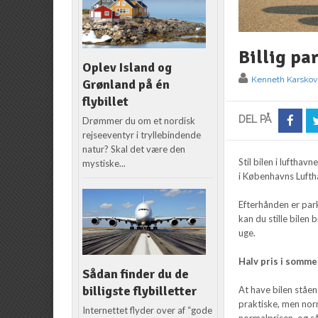
Billig pa
Oplev Island og
Kenneth Karskov
Grønland på én
flybillet
DEL PÅ
Drømmer du om et nordisk
rejseeventyr i tryllebindende
natur? Skal det være den
Stil bilen i lufth
mystiske...
i Københavns Lufth
Efterhånden er park
kan du stille bilen 
uge.
Halv pris i somme
Sådan finder du de
billigste flybilletter
At have bilen ståen
praktiske, men norm
Internettet flyder over af “gode
normalprisen, og så