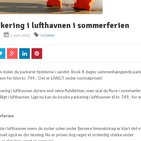
rkering i lufthavnen i sommerferien
1. juni 2012
nyheder
avnen inden du parkerer fødderne i sandet. Book 8 dages sammenhængende par
avn for blot kr. 749,-. Det er LANGT under normalprisen!
ering i lufthavnen dyrere end selve flybilletten, men skal du flyve i sommerfer
billigt i lufthavnen. Lige nu kan du booke parkering i lufthavnen til kr. 749,- for 
rferien
de i lufthavnen mens du nyder solen under fjernere himmelstrøg er klart det 
alt også en dyr løsning. Nu er prisen dog røget et ordentlig stykke under
 er det igen værd at overveje.