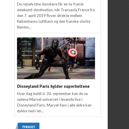
De rejselystne danskere får en ny fransk
weekend-destination, når Transavia France fra
den 7. april 2019 flyver direkte mellem
Københavns Lufthavn og den franske storby
Nantes...
Disneyland Paris hylder superheltene
Hver dag indtil d. 30. september kan du nu
opleve Marvel-universet i levende live i
Disneyland Paris. Marvel-fans i alle aldre kan
dykke ned i en...
TYRKIET