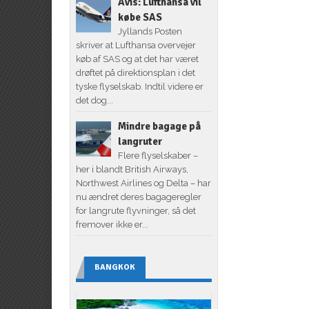
Avis: Lufthansa vil
købe SAS
Jyllands Posten
skriver at Lufthansa overvejer
køb af SAS og at det har været
drøftet på direktionsplan i det
tyske flyselskab. Indtil videre er
det dog...
Mindre bagage på
langruter
Flere flyselskaber –
her i blandt British Airways,
Northwest Airlines og Delta – har
nu ændret deres bagageregler
for langrute flyvninger, så det
fremover ikke er...
BANGKOK