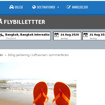
BILLEJE
DESTINATIONER
ANMELDELSER
Å FLYBILLETTTER
Thailand
lørdag
lørdag
der
» Billig parkering i lufthavnen i sommerferien