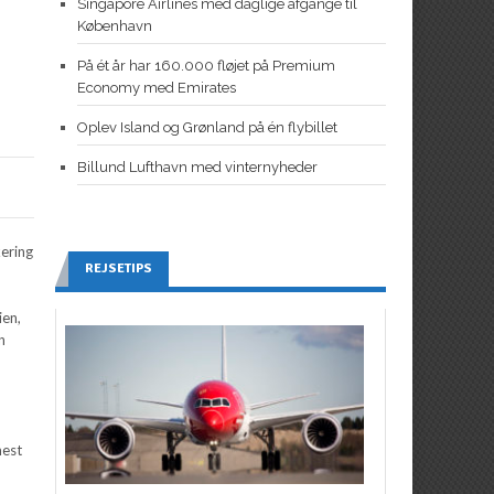
Singapore Airlines med daglige afgange til
København
På ét år har 160.000 fløjet på Premium
Economy med Emirates
Oplev Island og Grønland på én flybillet
Billund Lufthavn med vinternyheder
kering
REJSETIPS
ien,
en
mest