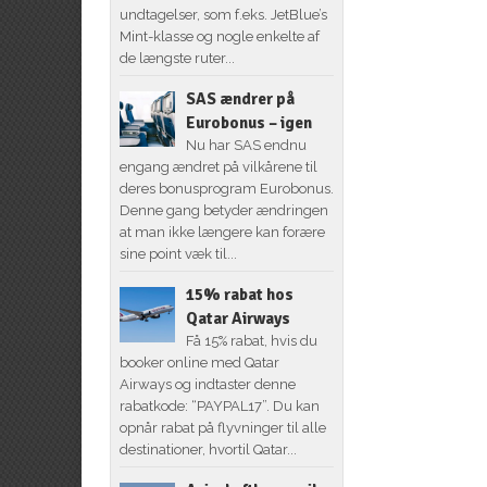
undtagelser, som f.eks. JetBlue’s
Mint-klasse og nogle enkelte af
de længste ruter...
SAS ændrer på
Eurobonus – igen
Nu har SAS endnu
engang ændret på vilkårene til
deres bonusprogram Eurobonus.
Denne gang betyder ændringen
at man ikke længere kan forære
sine point væk til...
15% rabat hos
Qatar Airways
Få 15% rabat, hvis du
booker online med Qatar
Airways og indtaster denne
rabatkode: “PAYPAL17”. Du kan
opnår rabat på flyvninger til alle
destinationer, hvortil Qatar...