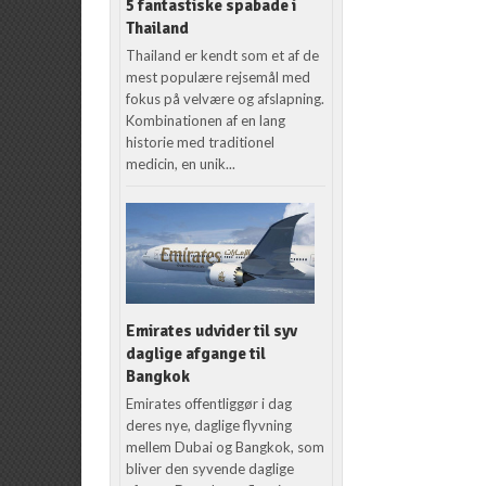
5 fantastiske spabade i
Thailand
Thailand er kendt som et af de
mest populære rejsemål med
fokus på velvære og afslapning.
Kombinationen af en lang
historie med traditionel
medicin, en unik...
Emirates udvider til syv
daglige afgange til
Bangkok
Emirates offentliggør i dag
deres nye, daglige flyvning
mellem Dubai og Bangkok, som
bliver den syvende daglige