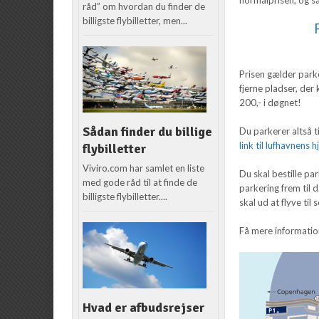
råd” om hvordan du finder de
billigste flybilletter, men...
Prisen gælder parke
fjerne pladser, der
200,- i døgnet!
Sådan finder du billige
Du parkerer altså t
link til lufhavnens
flybilletter
Viviro.com har samlet en liste
Du skal bestille p
med gode råd til at finde de
parkering frem til
billigste flybilletter....
skal ud at flyve til
Få mere informati
Hvad er afbudsrejser