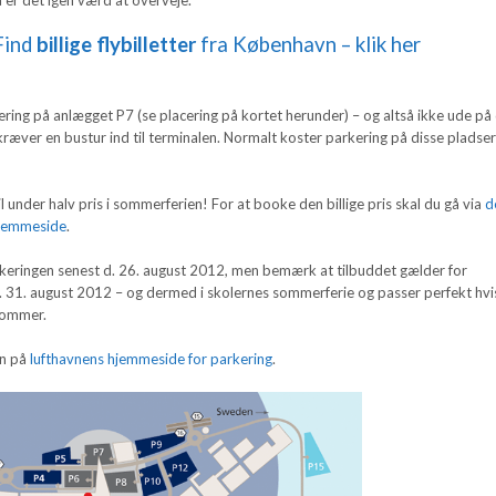
Find
billige flybilletter
fra København – klik her
ring på anlægget P7 (se placering på kortet herunder) – og altså ikke ude på
 kræver en bustur ind til terminalen. Normalt koster parkering på disse pladser
il under halv pris i sommerferien! For at booke den billige pris skal du gå via
d
 hjemmeside
.
arkeringen senest d. 26. august 2012, men bemærk at tilbuddet gælder for
 d. 31. august 2012 – og dermed i skolernes sommerferie og passer perfekt hvi
 sommer.
on på
lufthavnens hjemmeside for parkering
.