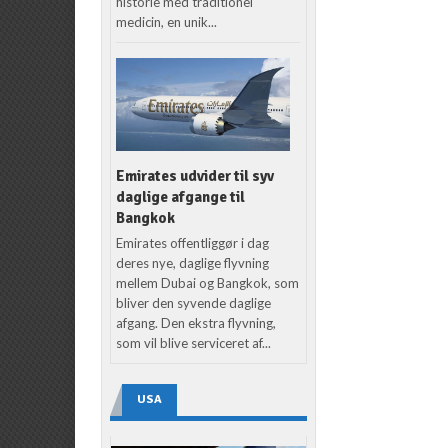
historie med traditionel
medicin, en unik...
Emirates udvider til syv
daglige afgange til
Bangkok
Emirates offentliggør i dag
deres nye, daglige flyvning
mellem Dubai og Bangkok, som
bliver den syvende daglige
afgang. Den ekstra flyvning,
som vil blive serviceret af...
USA