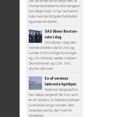
har sat priserne så langt ned, at
charterselskaberne ikke længere
kan følge med. Vi har samlet en
liste med de billigste flybilletter
og priserne starter...
SAS åbner Boston-
rute i dag
SAS åbner i dag den
niende direkte rute til USA og
runder 6.800 årlige flyvninger
og 1,6 millioner sæder mellem
Skandinavien og USA. SAS
styrker dermed...
En af verdens
lækreste kystbyer
National Geographics
har netop rangeret Tel Aviv som
en af verdens 10 bedste kystbyer.
Livet leves langs vandet i den
israelske storby, der hvert år
tiltrækker...