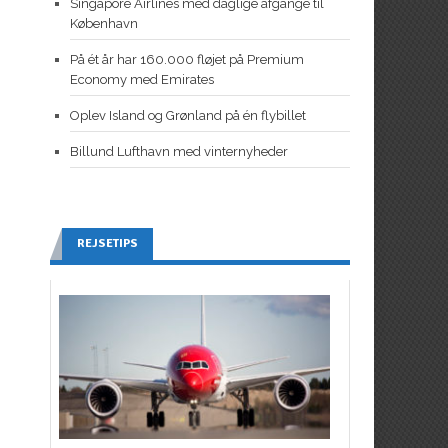
Singapore Airlines med daglige afgange til
København
På ét år har 160.000 fløjet på Premium
Economy med Emirates
Oplev Island og Grønland på én flybillet
Billund Lufthavn med vinternyheder
REJSETIPS