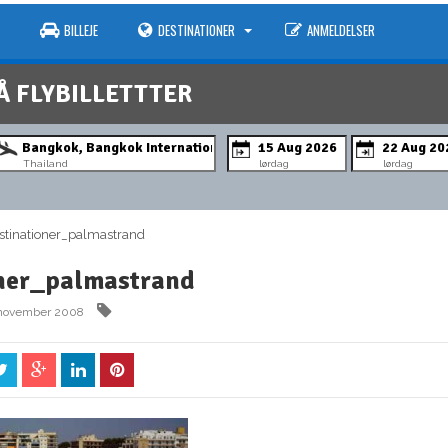
BILLEJE
DESTINATIONER
ANMELDELSER
Å FLYBILLETTTER
Thailand
lørdag
lørdag
inationer_palmastrand
ner_palmastrand
 november 2008