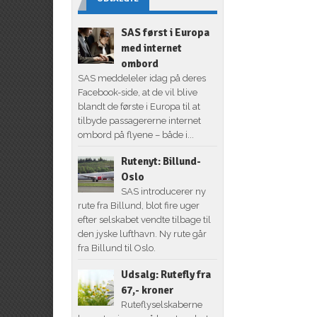
SAS først i Europa
med internet
ombord
SAS meddeleler idag på deres
Facebook-side, at de vil blive
blandt de første i Europa til at
tilbyde passagererne internet
ombord på flyene – både i...
Rutenyt: Billund-
Oslo
SAS introducerer ny
rute fra Billund, blot fire uger
efter selskabet vendte tilbage til
den jyske lufthavn. Ny rute går
fra Billund til Oslo.
Udsalg: Rutefly fra
67,- kroner
Ruteflyselskaberne