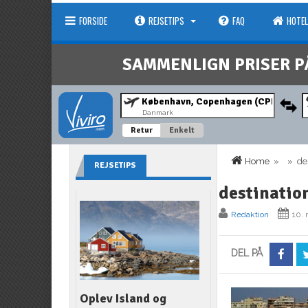
FORSIDE
REJSETIPS
FAQ
HOTEL
SAMMENLIGN PRISER P
Danmark
Retur
Enkelt
Home
» » dest
REJSETIPS
destinatio
Redaktion
10.
DEL PÅ
Oplev Island og