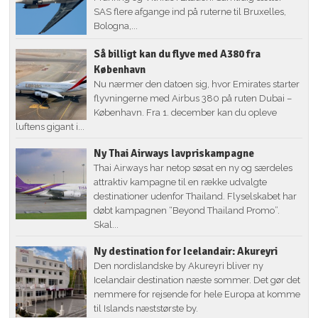
SAS flere afgange ind på ruterne til Bruxelles,
Bologna,...
Så billigt kan du flyve med A380 fra
København
Nu nærmer den datoen sig, hvor Emirates starter
flyvningerne med Airbus 380 på ruten Dubai –
København. Fra 1. december kan du opleve
luftens gigant i...
Ny Thai Airways lavpriskampagne
Thai Airways har netop søsat en ny og særdeles
attraktiv kampagne til en række udvalgte
destinationer udenfor Thailand. Flyselskabet har
døbt kampagnen “Beyond Thailand Promo”.
Skal...
Ny destination for Icelandair: Akureyri
Den nordislandske by Akureyri bliver ny
Icelandair destination næste sommer. Det gør det
nemmere for rejsende for hele Europa at komme
til Islands næststørste by.