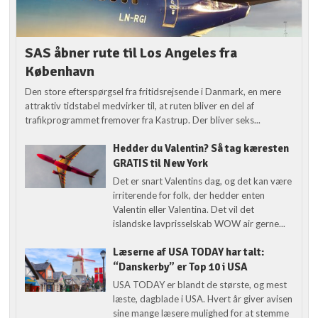
SAS åbner rute til Los Angeles fra
København
Den store efterspørgsel fra fritidsrejsende i Danmark, en mere
attraktiv tidstabel medvirker til, at ruten bliver en del af
trafikprogrammet fremover fra Kastrup. Der bliver seks...
Hedder du Valentin? Så tag kæresten
GRATIS til New York
Det er snart Valentins dag, og det kan være
irriterende for folk, der hedder enten
Valentin eller Valentina. Det vil det
islandske lavprisselskab WOW air gerne...
Læserne af USA TODAY har talt:
“Danskerby” er Top 10 i USA
USA TODAY er blandt de største, og mest
læste, dagblade i USA. Hvert år giver avisen
sine mange læsere mulighed for at stemme