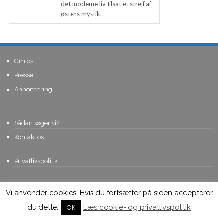
det moderne liv tilsat et strejf af
østens mystik.
Om os
Presse
Annoncering
Sådan søger vi?
Kontakt os
Privatlivspolitik
Vi anvender cookies. Hvis du fortsætter på siden accepterer
© Copyright 2015, Viviro.com ApS
- Alle rettigheder forbeholdes. Vi
tager forbehold for fejlagtige priser.
du dette.
Læs cookie- og privatlivspolitik
OK