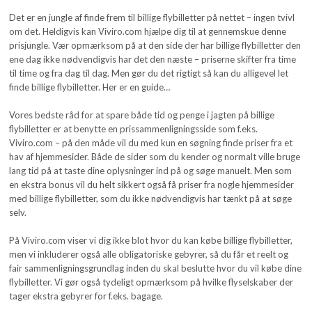
Det er en jungle af finde frem til billige flybilletter på nettet – ingen tvivl
om det. Heldigvis kan Viviro.com hjælpe dig til at gennemskue denne
prisjungle. Vær opmærksom på at den side der har billige flybilletter den
ene dag ikke nødvendigvis har det den næste – priserne skifter fra time
til time og fra dag til dag. Men gør du det rigtigt så kan du alligevel let
finde billige flybilletter. Her er en guide…
Vores bedste råd for at spare både tid og penge i jagten på billige
flybilletter er at benytte en prissammenligningsside som f.eks.
Viviro.com – på den måde vil du med kun en søgning finde priser fra et
hav af hjemmesider. Både de sider som du kender og normalt ville bruge
lang tid på at taste dine oplysninger ind på og søge manuelt. Men som
en ekstra bonus vil du helt sikkert også få priser fra nogle hjemmesider
med billige flybilletter, som du ikke nødvendigvis har tænkt på at søge
selv.
På Viviro.com viser vi dig ikke blot hvor du kan købe billige flybilletter,
men vi inkluderer også alle obligatoriske gebyrer, så du får et reelt og
fair sammenligningsgrundlag inden du skal beslutte hvor du vil købe dine
flybilletter. Vi gør også tydeligt opmærksom på hvilke flyselskaber der
tager ekstra gebyrer for f.eks. bagage.