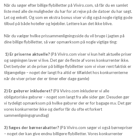
Når du søger efter billige flybilletter på Viviro.com, så får du en samlet
liste med alle de muligheder du har for at rejse på de datoer du har søgt.
Let og enkelt. Og som en ekstra bonus viser vi dig også nogle rigtig gode
tilbud på både hoteller og lejebiler. Lettere kan det ikke blive.
Når du vælger hvilke prissammenligningsside du vil bruge i jagten på
dine billige flybilletter, så vær opmærksom på nogle vigtige ting:
1) Er priserne aktuelle?
(På Viviro.com viser vi kun helt aktuelle priser
og søgningen laver vi live. Det gør de fleste af vores konkurrenter ikke.
Det betyder at de priser på billige flybilletter som vi viser rent faktisk er
tilgængelige – noget der langt fra altid er tilfældet hos konkurrenterne
når de viser priser der er timer eller dage gamle)
2) Er gebyrer inkluderet?
(På Viviro.com inkluderer vi alle
obligatoriske gebyrer – noget som langt fra alle sider gør. Desuden gør
vi tydeligt opmærksom på hvilke gebyrer der er for bagage m.v. Det gør
vores konkurrenter ikke og derfor får du ofte et forkert
sammenligningsgrundlag)
3) Søges der børnerabatter?
(På Viviro.com søger vi også børnepriser
– noget der kan give endnu billigere flybilletter. Vores konkurrenter