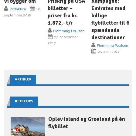
Vi bygger om
Priskrig på USA
Kampagne:
billetter –
Emirates med
Redaktion
10.
priser fra kr.
billige
september 2018
1.872,- t/r
flybilletter til 6
spændende
Flemming Poulsen
destinationer
27. september
2017
Flemming Poulsen
25. april 2017
ARTIKLER
REJSETIPS
Oplev Island og Grønland på én
flybillet