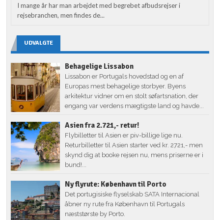
I mange år har man arbejdet med begrebet afbudsrejser i
rejsebranchen, men findes de...
UDVALGTE
Behagelige Lissabon
Lissabon er Portugals hovedstad og en af
Europas mest behagelige storbyer. Byens
arkitektur vidner om en stolt søfartsnation, der
engang var verdens mægtigste land og havde...
Asien fra 2.721,- retur!
Flybilletter til Asien er piv-billige lige nu.
Returbilletter til Asien starter ved kr. 2721,- men
skynd dig at booke rejsen nu, mens priserne er i
bund!...
Ny flyrute: København til Porto
Det portugisiske flyselskab SATA Internacional
åbner ny rute fra København til Portugals
næststørste by Porto.