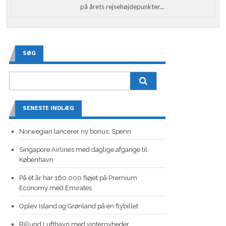
på årets rejsehøjdepunkter...
SØG
SENESTE INDLÆG
Norwegian lancerer ny bonus: Spenn
Singapore Airlines med daglige afgange til
København
På ét år har 160.000 fløjet på Premium
Economy med Emirates
Oplev Island og Grønland på én flybillet
Billund Lufthavn med vinternyheder