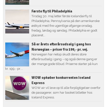
Første fly til Philadelphia
Tirsdag 30. maj letter første Icelandairfly til
Philadelphia, Pennsylvania på den amerikanske
østkyst med fire ugentlige afgange onsdag,
fredag, lørdag og søndag. Philadelphia er godt
placeret...
Så er årets efterårsudsalg i gang hos
Norwegian – priser fra 199,- pr. vej.
Norwegian har netop skudt deres store
efterårsudsalg i gang – og også denne gang er
der mange gode tilbud. Priserne starter på kun
kr. 199,- pr....
WOW opkøber konkurrenten Iceland
Express
WOW air vil leve op til alle forpligtigelser overfor
de passagerer, som har booket billetter hos
Iceland Express.