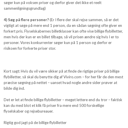
søger kun på voksen priser og derfor giver det ikke et reelt
sammenligningsgrundlag)
4) Søg på flere personer?
(Er I flere der skal rejse sammen, så er det
vigtigt at søge på mere end 1 person, da en sådan søgning ofte giver en
forkert pris. Flyselskabernes billetklasser kan ofte vise billige flybilletter,
men hvis der kun er en billet tilbage, så vil prisen ændre sig hvis I er to
personer. Vores konkurrenter søger kun på 1 person og derfor er
risikoen for forkerte priser stor.
Kort sagt: Hvis du vil være sikker på at finde de rigtige priser på billige
flybilletter, så skal du benytte dig af Viviro.com – for her får de den mest
præcise søgning på nettet – uanset hvad nogle andre sider prøver at
bilde dig ind.
Det er let at finde billige flybilletter – meget lettere end du tror – faktisk
kan du med blot et klik få priser fra mere end 500 forskellige
flyselskaber og rejsebureauer.
Rigtig god jagt på de billige flybilletter