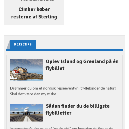
Cimber køber
resterne af Sterling
REJSETIPS
Oplev Island og Grønland på én
flybillet
Drømmer du om et nordisk rejseeventyr i tryllebindende natur?
Skal det være den mystiske...
Sådan finder du de billigste
flybilletter
Internettet flyder over af “gode råd” om hvordan du finder de