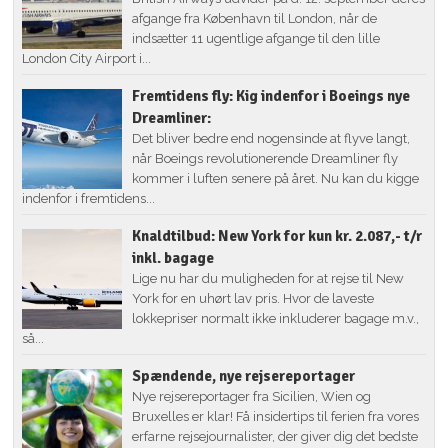
afgange fra København til London, når de
indsætter 11 ugentlige afgange til den lille
London City Airport i...
Fremtidens fly: Kig indenfor i Boeings nye
Dreamliner:
Det bliver bedre end nogensinde at flyve langt,
når Boeings revolutionerende Dreamliner fly
kommer i luften senere på året. Nu kan du kigge
indenfor i fremtidens...
Knaldtilbud: New York for kun kr. 2.087,- t/r
inkl. bagage
Lige nu har du muligheden for at rejse til New
York for en uhørt lav pris. Hvor de laveste
lokkepriser normalt ikke inkluderer bagage m.v.,
så...
Spændende, nye rejsereportager
Nye rejsereportager fra Sicilien, Wien og
Bruxelles er klar! Få insidertips til ferien fra vores
erfarne rejsejournalister, der giver dig det bedste