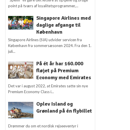
"Spenn" vil gøre det lettere at optjene og bruge
point på tværs af loyalitetsprogrammer,...
Singapore Airlines med
daglige afgange til
København
Singapore Airlines (SIA) udvider servicen fra
København fra sommersæsonen 2024. Fra den 1.
juli...
På ét år har 160.000
fløjet på Premium
Economy med Emirates
Det var i august 2022, at Emirates satte sin nye
Premium Economy Class i...
Oplev Island og
Grønland på én flybillet
Drømmer du om et nordisk rejseeventyr i