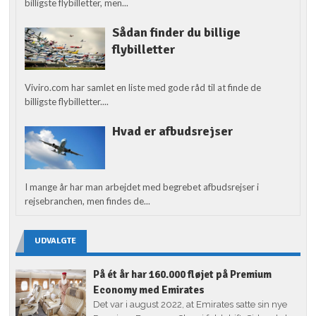
billigste flybilletter, men...
Sådan finder du billige
flybilletter
Viviro.com har samlet en liste med gode råd til at finde de
billigste flybilletter....
Hvad er afbudsrejser
I mange år har man arbejdet med begrebet afbudsrejser i
rejsebranchen, men findes de...
UDVALGTE
På ét år har 160.000 fløjet på Premium
Economy med Emirates
Det var i august 2022, at Emirates satte sin nye