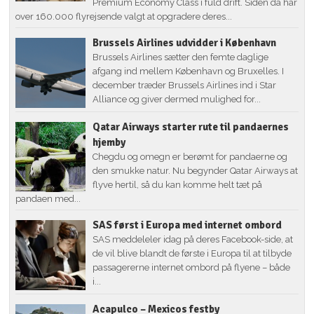
Premium Economy Class i fuld drift. Siden da har
over 160.000 flyrejsende valgt at opgradere deres...
Brussels Airlines udvidder i København
Brussels Airlines sætter den femte daglige
afgang ind mellem København og Bruxelles. I
december træder Brussels Airlines ind i Star
Alliance og giver dermed mulighed for...
Qatar Airways starter rute til pandaernes
hjemby
Chegdu og omegn er berømt for pandaerne og
den smukke natur. Nu begynder Qatar Airways at
flyve hertil, så du kan komme helt tæt på
pandaen med...
SAS først i Europa med internet ombord
SAS meddeleler idag på deres Facebook-side, at
de vil blive blandt de første i Europa til at tilbyde
passagererne internet ombord på flyene – både
i...
Acapulco – Mexicos festby