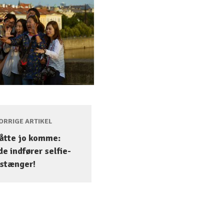
RRIGE ARTIKEL
åtte jo komme:
e indfører selfie-
stænger!