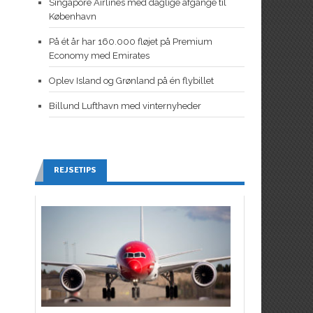
Singapore Airlines med daglige afgange til
København
På ét år har 160.000 fløjet på Premium
Economy med Emirates
Oplev Island og Grønland på én flybillet
Billund Lufthavn med vinternyheder
REJSETIPS