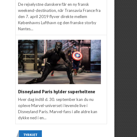
De rejselystne danskere får en ny fransk
weekend-destination, når Transavia France fra
den 7. april 2019 flyver direkte mellem
Københavns Lufthavn og den franske storby
Nantes...
Disneyland Paris hylder superheltene
Hver dag indtil d. 30. september kan du nu
opleve Marvel-universet i levende live i
Disneyland Paris. Marvel-fans i alle aldre kan
dykke ned i en...
TYRKIET