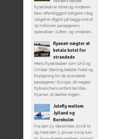
Verdens bedste
flyselskab er kåret og vinderen
blev offentliggjort tidligere i dag.
Valget er afgjort på baggrund af
19 millioner passagerers
oplevelser i luften, og vinderen...
Ryanair nægter at
betale hotel for
strandede
Mens flyselskaber som SAS og
Cimber Sterling betaler hotel og
forplejning for de strandede
passagerer i Europa, så nægter
flybranchens enfant terrible,
Ryanair, at dække nogen...
Julefly mellem
Jylland og
Bornholm
Fra den 23. december 2008 til
og med den 3. januar 2009 kan
du flyve direkte mellem Jylland