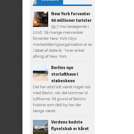
New York forventer
60 millioner turister
59,7 mio besøgende i
2016. Så mange mennesker
forventer New York Citys
markedsføringsorganisation at se
i løbet af dette år. ”Hver enkel
afkrog af New York...
Berlins nye
storlufthavn i
støbeskeen
Det har altid lidt været noget rod
med Berlin, når det kommer til
lufthavne. På grund af Berlins
historie som delt by har der
længe været...
Verdens bedste
flyselskab er kåret