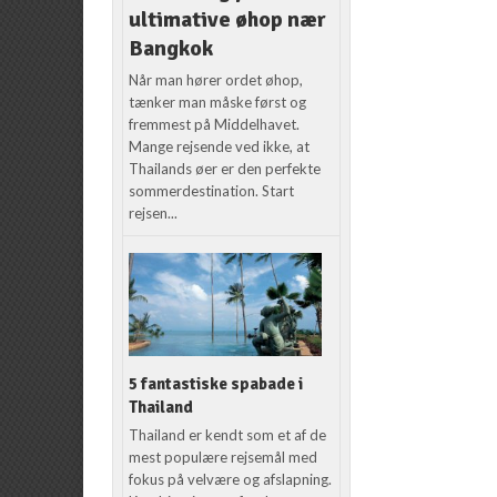
ultimative øhop nær
Bangkok
Når man hører ordet øhop,
tænker man måske først og
fremmest på Middelhavet.
Mange rejsende ved ikke, at
Thailands øer er den perfekte
sommerdestination. Start
rejsen...
5 fantastiske spabade i
Thailand
Thailand er kendt som et af de
mest populære rejsemål med
fokus på velvære og afslapning.