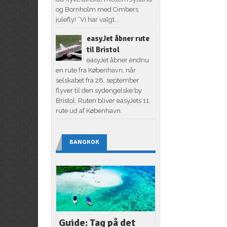
og Bornholm med Cimbers
julefly! ”Vi har valgt...
easyJet åbner rute
til Bristol
easyJet åbner endnu
en rute fra København, når
selskabet fra 28. september
flyver til den sydengelske by
Bristol. Ruten bliver easyJets 11.
rute ud af København.
BANGKOK
Guide: Tag på det