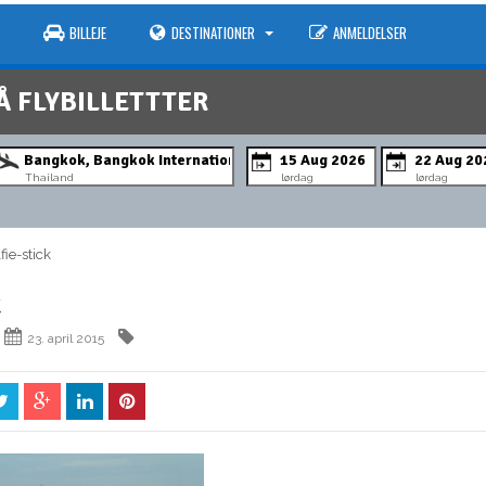
BILLEJE
DESTINATIONER
ANMELDELSER
Å FLYBILLETTTER
Thailand
lørdag
lørdag
ie-stick
k
23. april 2015