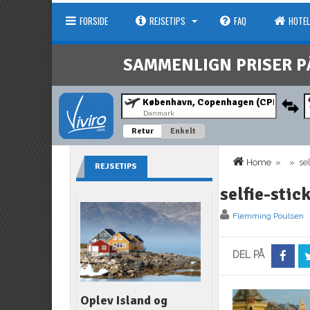
FORSIDE
REJSETIPS
FAQ
HOTEL
SAMMENLIGN PRISER P
Danmark
Retur
Enkelt
Home
» » self
REJSETIPS
selfie-stic
Flemming Poulsen
DEL PÅ
Oplev Island og