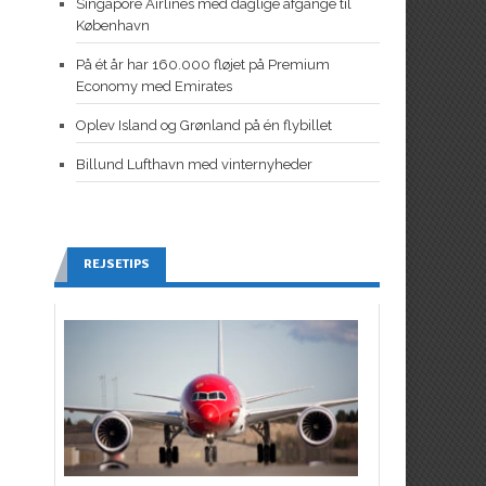
Singapore Airlines med daglige afgange til
København
På ét år har 160.000 fløjet på Premium
Economy med Emirates
Oplev Island og Grønland på én flybillet
Billund Lufthavn med vinternyheder
REJSETIPS