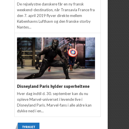
De rejselystne danskere får en ny fransk
weekend-destination, når Transavia France fra
den 7. april 2019 flyver direkte mellem
Københavns Lufthavn og den franske storby
Nantes...
Disneyland Paris hylder superheltene
Hver dag indtil d. 30. september kan du nu
opleve Marvel-universet i levende live i
Disneyland Paris. Marvel-fans i alle aldre kan
dykke ned i en...
TYRKIET