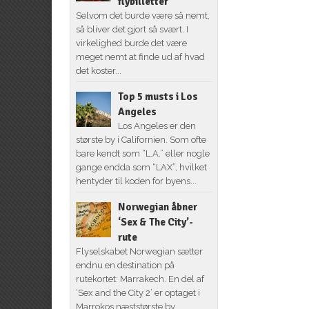
flybilletter
Selvom det burde være så nemt,
så bliver det gjort så svært. I
virkelighed burde det være
meget nemt at finde ud af hvad
det koster...
Top 5 musts i Los
Angeles
Los Angeles er den
største by i Californien. Som ofte
bare kendt som “L.A.” eller nogle
gange endda som “LAX”, hvilket
hentyder til koden for byens...
Norwegian åbner
‘Sex & The City’-
rute
Flyselskabet Norwegian sætter
endnu en destination på
rutekortet: Marrakech. En del af
‘Sex and the City 2’ er optaget i
Marrokos næststørste by.