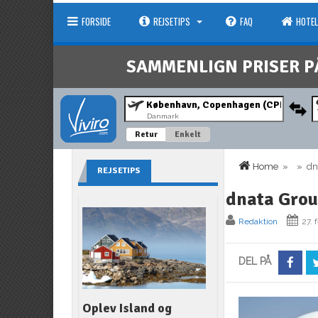
FORSIDE
REJSETIPS
FAQ
HOTEL
SAMMENLIGN PRISER P
Danmark
Retur
Enkelt
Home
» » dna
REJSETIPS
dnata Gro
Redaktion
27. 
DEL PÅ
Oplev Island og