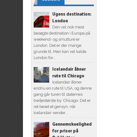
Ugens destination:
London
Den vel nok mest
besøgte destination i Europa på
weekend- og smutture er
London. Det er der mange
grunde til. Man kan vel kalde
London for...
Icelandair åbner
rute til Chicago
Icelandair åbner
endnu en rute til USA, og denne
gang går turen til staternes
tredjestørste by: Chicago. Det er
ret beset et gensyn, når
Icelandair vender...
Gennemskuelighed
for priser på