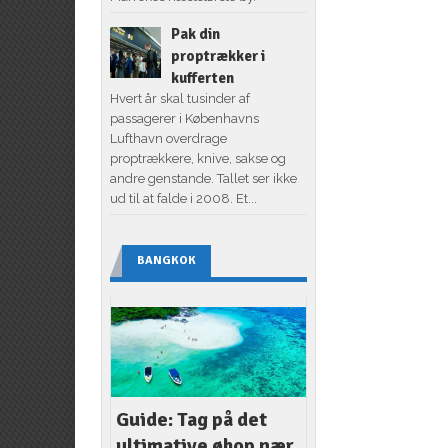
Pak din
proptrækker i
kufferten
Hvert år skal tusinder af
passagerer i Københavns
Lufthavn overdrage
proptrækkere, knive, sakse og
andre genstande. Tallet ser ikke
ud til at falde i 2008. Et...
BANGKOK
Guide: Tag på det
ultimative øhop nær