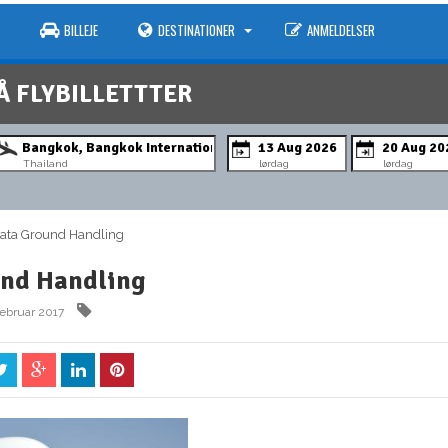
BILLEJE
DESTINATIONER
ANMELDELSER
Å FLYBILLETTTER
Thailand
lørdag
lørdag
ta Ground Handling
und Handling
februar 2017