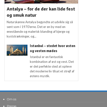
Antalya – for de der kan lide fest
og smuk natur
Naturskønne Antalya begyndte at udvikle sig så
sent som i 1970’erne. Det er en by med en
enestående og malerisk blanding af bjerge og
kyststrækninger, og...
Istanbul – stedet hvor østen
og vesten mødes
Istanbul er en fantastisk
kombination af øst og vest. Det
er det perfekte sted at opleve
det moderne liv tilsat et strejf af
østens mystik.
Om os
Presse