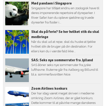
Mød pandaen i Singapore
Singapore har tilføjet endnu en zoologisk have til
deres imponerende repertoire af dyreparker. I
River Safari kan du opleve sjældne og truede
dyrearter fra floder i...
Skal du på ferie? Se her hvilket stik du skal
medbringe
Når du skal ud at rejse, skal du huske at tjekke
hvilket stik de bruger på din destination. For
ellers kan du i værste fald ikke...
SAS: Seks nye sommerruter fra Jylland
SAS åbner seks nye sommerruter fra jyske
lufthavne. Ruterne går fra Aalborg og Billund til
bl.a. sommerfavoritten Nice.
Zoom Airlines konkurs
Der har idag været meget skriveri i medierne
omkring Zoom Airlines, der er gået konkurs.
Dette kommer til at påvirke mange danskeres