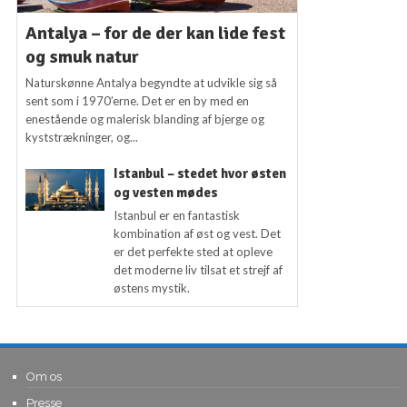
Antalya – for de der kan lide fest
og smuk natur
Naturskønne Antalya begyndte at udvikle sig så
sent som i 1970’erne. Det er en by med en
enestående og malerisk blanding af bjerge og
kyststrækninger, og...
Istanbul – stedet hvor østen
og vesten mødes
Istanbul er en fantastisk
kombination af øst og vest. Det
er det perfekte sted at opleve
det moderne liv tilsat et strejf af
østens mystik.
Om os
Presse