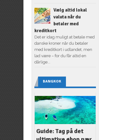
Vælg altid lokal
valuta når du
betaler med
kreditkort
Det er idag muligt at betale med
danske kroner når du betaler
med kreditkort i udlandet, men
lad være – for du får altid en
dårlige...
BANGKOK
Guide: Tag på det
ultimative øhop nær