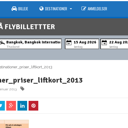
BILLEJE
DESTINATIONER
ANMELDELSER
Å FLYBILLETTTER
Thailand
lørdag
lørdag
inationer_priser_liftkort_2013
ner_priser_liftkort_2013
januar 2013