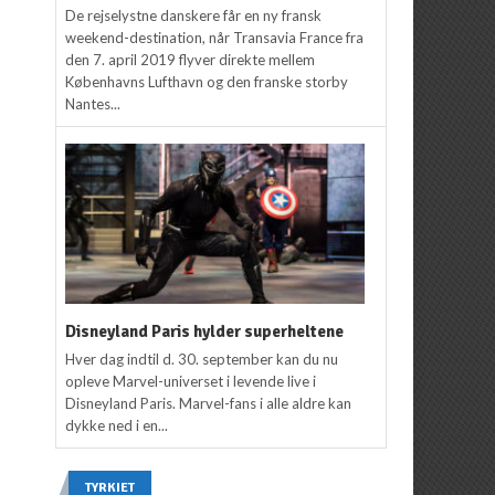
De rejselystne danskere får en ny fransk
weekend-destination, når Transavia France fra
den 7. april 2019 flyver direkte mellem
Københavns Lufthavn og den franske storby
Nantes...
Disneyland Paris hylder superheltene
Hver dag indtil d. 30. september kan du nu
opleve Marvel-universet i levende live i
Disneyland Paris. Marvel-fans i alle aldre kan
dykke ned i en...
TYRKIET