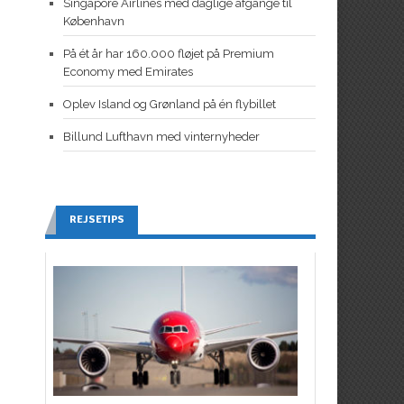
Singapore Airlines med daglige afgange til
København
På ét år har 160.000 fløjet på Premium
Economy med Emirates
Oplev Island og Grønland på én flybillet
Billund Lufthavn med vinternyheder
REJSETIPS