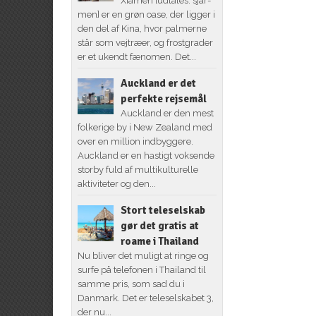
Xiamen [udtales: sjar-
men] er en grøn oase, der ligger i
den del af Kina, hvor palmerne
står som vejtræer, og frostgrader
er et ukendt fænomen. Det...
Auckland er det
perfekte rejsemål
Auckland er den mest
folkerige by i New Zealand med
over en million indbyggere.
Auckland er en hastigt voksende
storby fuld af multikulturelle
aktiviteter og den...
Stort teleselskab
gør det gratis at
roame i Thailand
Nu bliver det muligt at ringe og
surfe på telefonen i Thailand til
samme pris, som sad du i
Danmark. Det er teleselskabet 3,
der nu...