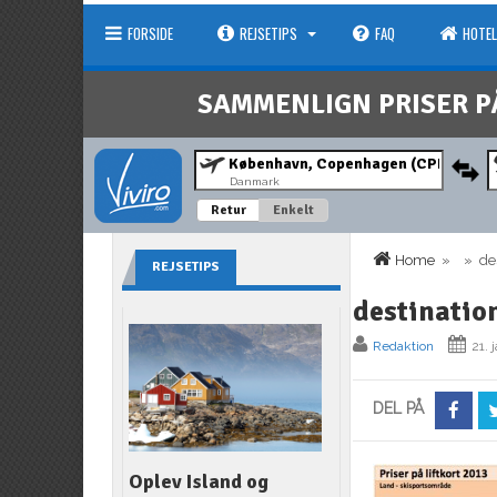
FORSIDE
REJSETIPS
FAQ
HOTEL
SAMMENLIGN PRISER P
Danmark
Retur
Enkelt
Home
» » dest
REJSETIPS
destinatio
Redaktion
21. 
DEL PÅ
Oplev Island og