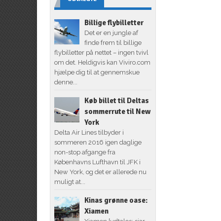
Billige flybilletter
Det er en jungle af
finde frem til billige
flybilletter på nettet – ingen tvivl
om det. Heldigvis kan Viviro.com
hjælpe dig til at gennemskue
denne...
Køb billet til Deltas
sommerrute til New
York
Delta Air Lines tilbyder i
sommeren 2016 igen daglige
non-stop afgange fra
Københavns Lufthavn til JFK i
New York, og det er allerede nu
muligt at...
Kinas grønne oase:
Xiamen