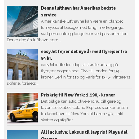
Denne lufthavn har Amerikas bedste
service
Amerikanske lufthavne kan være en blandet
fornøjelse at besøge med lang, mørke gange,
surt personale og lange køer ved paskontrollen.
Der er dog én lufthavn, som...
easyJet fejrer det nye år med flyrejser fra
94 kr.
easyJet indleder i dag sit største udsalg på
flyrejser nogensinde. Flyv til London for 94,-
kroner, Berlin for 116 og Paris for 134,-. Vinterens
skiferie, forårets...
Priskrig til New York: 1.190,- kroner
Det billige kan altid blive endnu billigere og
lavprisselskabet Iceland Express sænker prisen
fra Købehavn til New York til bare 1.190,- inkl.
skatter og afgifter.
All Inclusive: Luksus til lavpris i Playa del
Carmen