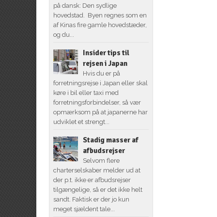
på dansk: Den sydlige
hovedstad. Byen regnes som en
af Kinas fire gamle hovedstæder,
og du...
Insider tips til
rejsen i Japan
Hvis du er på
forretningsrejse i Japan eller skal
køre i bil eller taxi med
forretningsforbindelser, så vær
opmærksom på at japanerne har
udviklet et strengt...
Stadig masser af
afbudsrejser
Selvom flere
charterselskaber melder ud at
der p.t. ikke er afbudsrejser
tilgængelige, så er det ikke helt
sandt. Faktisk er der jo kun
meget sjældent tale...