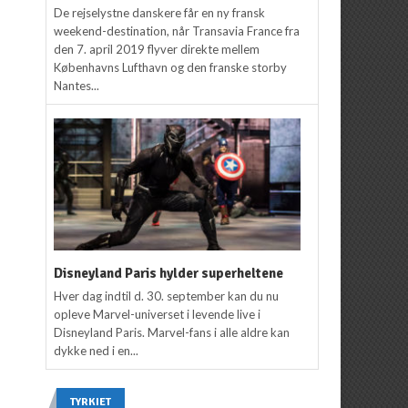
De rejselystne danskere får en ny fransk
weekend-destination, når Transavia France fra
den 7. april 2019 flyver direkte mellem
Københavns Lufthavn og den franske storby
Nantes...
Disneyland Paris hylder superheltene
Hver dag indtil d. 30. september kan du nu
opleve Marvel-universet i levende live i
Disneyland Paris. Marvel-fans i alle aldre kan
dykke ned i en...
TYRKIET