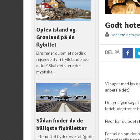
Godt hot
Oplev Island og
Kenneth Karskov
Grønland på én
flybillet
DEL PÅ
Drømmer du om et nordisk
rejseeventyr i tryllebindende
natur? Skal det være den
mystiske...
Vi søger med lys og 
anbefale det?
Det er ingen sag at
feriebudgettet er b
Sådan finder du de
Hvor har du boet i 
billigste flybilletter
Fortæl os om det b
Internettet flyder over af “gode
Vi samler alle tips t