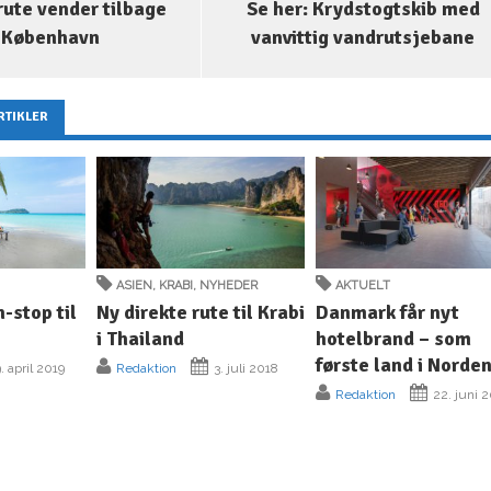
rute vender tilbage
Se her: Krydstogtskib med
l København
vanvittig vandrutsjebane
RTIKLER
ASIEN
,
KRABI
,
NYHEDER
AKTUELT
n-stop til
Ny direkte rute til Krabi
Danmark får nyt
i Thailand
hotelbrand – som
første land i Norde
. april 2019
Redaktion
3. juli 2018
Redaktion
22. juni 