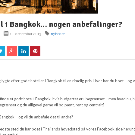
el i Bangkok… nogen anbefalinger?
12. december 2013
nyheder
lygte efter gode hoteller i Bangkok til en rimelig pris. Hvor har du boet – og v
 finde et godt hotel i Bangkok, hvis budgettet er ubegrænset – men hvad nu, h
egrænset og du alligevel gerne vil bo pænt, rent og centralt?
Bangkok – og vil du anbefale det til andre?
edste sted du har boet i Thailands hovedstad på vores Facebook side herund
il en artikel!