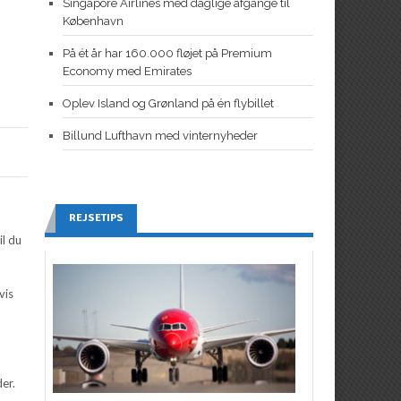
Singapore Airlines med daglige afgange til
København
På ét år har 160.000 fløjet på Premium
Economy med Emirates
Oplev Island og Grønland på én flybillet
Billund Lufthavn med vinternyheder
REJSETIPS
il du
vis
er.