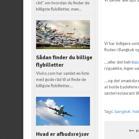
råd” om hvordan du finder de
billigste flybilletter, men...
Vi har tidligere omt
floden i Bangkok o
Sådan finder du billige
….eller det helt
klas
flybilletter
rygsække, ingen san
Viviro.com har samlet en liste
med gode råd til at finde de
….og det smækdyr
billigste flybilletter....
at holde badeferie 
søsterrestaurant ti
Tags:
bangkok
,
hot
FO
Hvad er afbudsrejser