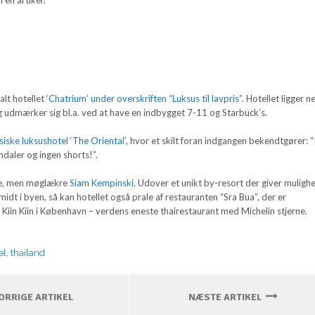
alt hotellet
‘Chatrium’ under overskriften “Luksus til lavpris”
. Hotellet ligger ne
g udmærker sig bl.a. ved at have en indbygget 7-11 og Starbuck’s.
siske luksushotel ‘The Oriental’
, hvor et skilt foran indgangen bekendtgører: 
daler og ingen shorts!”.
e, men møglækre
Siam Kempinski
. Udover et unikt by-resort der giver muligh
midt i byen, så kan hotellet også prale af restauranten “Sra Bua”, der er
l Kiin Kiin i København – verdens eneste thairestaurant med Michelin stjerne.
el
,
thailand
RRIGE ARTIKEL
NÆSTE ARTIKEL