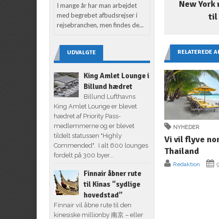
New York 
I mange år har man arbejdet
med begrebet afbudsrejser i
ti
rejsebranchen, men findes de...
RELATEREDE A
UDVALGTE
King Amlet Lounge i
Billund hædret
Billund Lufthavns
King Amlet Lounge er blevet
hædret af Priority Pass-
medlemmerne og er blevet
NYHEDER
tildelt statussen "Highly
Vi vil flyve no
Commended". I alt 600 lounges
Thailand
fordelt på 300 byer...
Redaktion
9
Finnair åbner rute
til Kinas “sydlige
hovedstad”
Finnair vil åbne rute til den
kinesiske millionby 南京 – eller