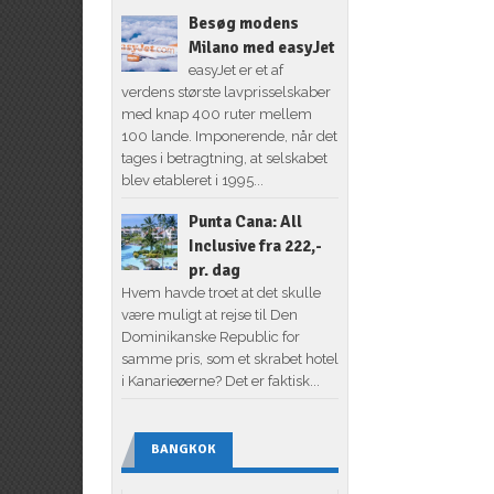
Besøg modens
Milano med easyJet
easyJet er et af
verdens største lavprisselskaber
med knap 400 ruter mellem
100 lande. Imponerende, når det
tages i betragtning, at selskabet
blev etableret i 1995...
Punta Cana: All
Inclusive fra 222,-
pr. dag
Hvem havde troet at det skulle
være muligt at rejse til Den
Dominikanske Republic for
samme pris, som et skrabet hotel
i Kanarieøerne? Det er faktisk...
BANGKOK