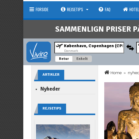
FORSIDE
REJSETIPS
FAQ
HOTEL
SAMMENLIGN PRISER P
Danmark
Retur
Enkelt
Home
»
nyhe
ARTIKLER
Nyheder
REJSETIPS