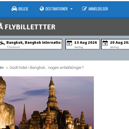
BILLEJE
DESTINATIONER
ANMELDELSER
Å FLYBILLETTTER
Thailand
lørdag
lørdag
der
» Godt hotel i Bangkok… nogen anbefalinger?