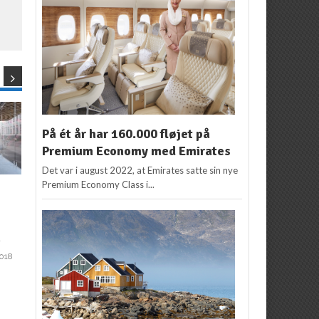
På ét år har 160.000 fløjet på
Premium Economy med Emirates
Det var i august 2022, at Emirates satte sin nye
Premium Economy Class i...
ASIEN
,
BANGKOK
,
NYHEDER
,
ASIEN
,
NYHEDER
,
THAILAND
THAILAND
Sikke en fest: Vær med
Guide: Tag på det
til det thailandske
ultimative øhop nær
n
nytår ‘Songkran’
Bangkok
2
2018
Redaktion
10. april 2018
Redaktion
1. juni 2018