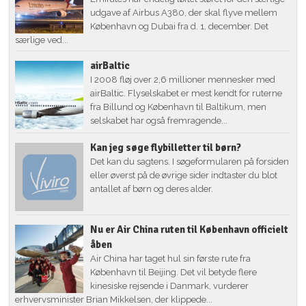
udgave af Airbus A380, der skal flyve mellem
København og Dubai fra d. 1. december. Det
særlige ved...
airBaltic
I 2008 fløj over 2,6 millioner mennesker med
airBaltic. Flyselskabet er mest kendt for ruterne
fra Billund og København til Baltikum, men
selskabet har også fremragende...
Kan jeg søge flybilletter til børn?
Det kan du sagtens. I søgeformularen på forsiden
eller øverst på de øvrige sider indtaster du blot
antallet af børn og deres alder.
Nu er Air China ruten til København officielt
åben
Air China har taget hul sin første rute fra
København til Beijing. Det vil betyde flere
kinesiske rejsende i Danmark, vurderer
erhvervsminister Brian Mikkelsen, der klippede...