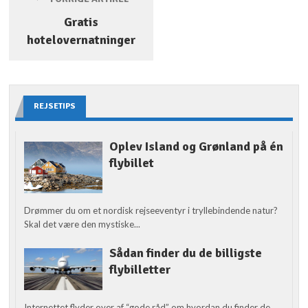
Gratis
hotelovernatninger
REJSETIPS
Oplev Island og Grønland på én
flybillet
Drømmer du om et nordisk rejseeventyr i tryllebindende natur?
Skal det være den mystiske...
Sådan finder du de billigste
flybilletter
Internettet flyder over af “gode råd” om hvordan du finder de