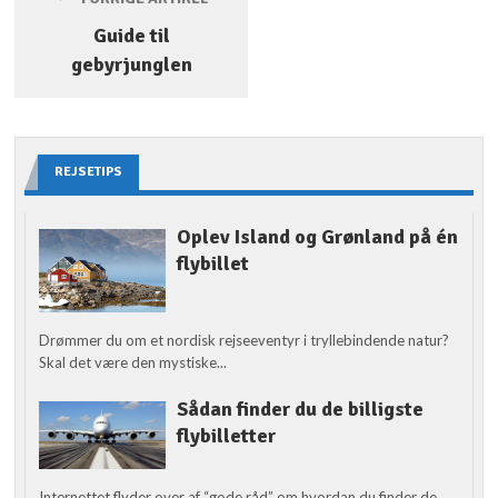
Guide til
gebyrjunglen
REJSETIPS
Oplev Island og Grønland på én
flybillet
Drømmer du om et nordisk rejseeventyr i tryllebindende natur?
Skal det være den mystiske...
Sådan finder du de billigste
flybilletter
Internettet flyder over af “gode råd” om hvordan du finder de