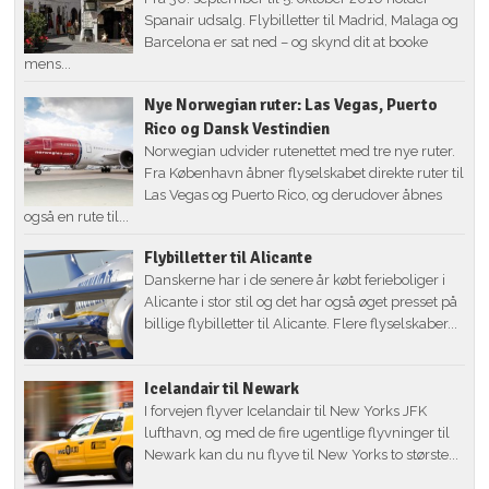
Spanair udsalg. Flybilletter til Madrid, Malaga og
Barcelona er sat ned – og skynd dit at booke
mens...
Nye Norwegian ruter: Las Vegas, Puerto
Rico og Dansk Vestindien
Norwegian udvider rutenettet med tre nye ruter.
Fra København åbner flyselskabet direkte ruter til
Las Vegas og Puerto Rico, og derudover åbnes
også en rute til...
Flybilletter til Alicante
Danskerne har i de senere år købt ferieboliger i
Alicante i stor stil og det har også øget presset på
billige flybilletter til Alicante. Flere flyselskaber...
Icelandair til Newark
I forvejen flyver Icelandair til New Yorks JFK
lufthavn, og med de fire ugentlige flyvninger til
Newark kan du nu flyve til New Yorks to største...