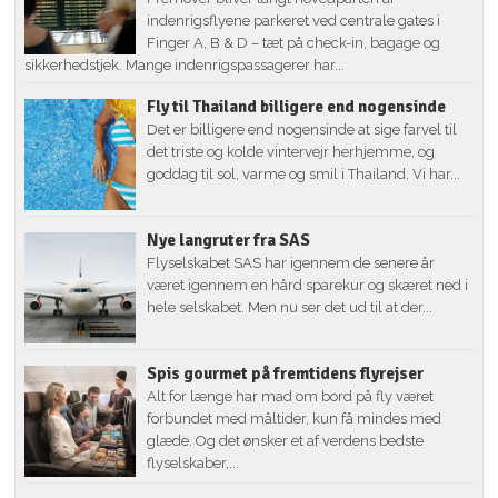
indenrigsflyene parkeret ved centrale gates i
Finger A, B & D – tæt på check-in, bagage og
sikkerhedstjek. Mange indenrigspassagerer har...
Fly til Thailand billigere end nogensinde
Det er billigere end nogensinde at sige farvel til
det triste og kolde vintervejr herhjemme, og
goddag til sol, varme og smil i Thailand. Vi har...
Nye langruter fra SAS
Flyselskabet SAS har igennem de senere år
været igennem en hård sparekur og skæret ned i
hele selskabet. Men nu ser det ud til at der...
Spis gourmet på fremtidens flyrejser
Alt for længe har mad om bord på fly været
forbundet med måltider, kun få mindes med
glæde. Og det ønsker et af verdens bedste
flyselskaber,...