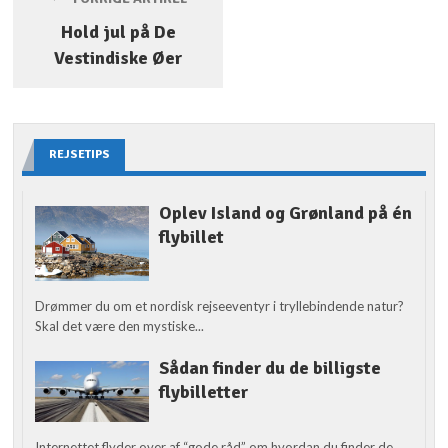
Hold jul på De
Vestindiske Øer
REJSETIPS
Oplev Island og Grønland på én
flybillet
Drømmer du om et nordisk rejseeventyr i tryllebindende natur?
Skal det være den mystiske...
Sådan finder du de billigste
flybilletter
Internettet flyder over af “gode råd” om hvordan du finder de