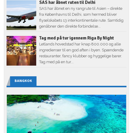
SAS har åbnet ruten til Delhi
SAS har åbnet en ny rangrute til Asien – direkte
fra Københavns til Delhi, som hermed bliver
flyselskabets 13 interkontinentale rute. Samtidig
genåbner den direkte forbindelse...
Tag med på tur igennem Riga By Night
Letlands hovedstad har knap 800.000 og alle
ingredienser til en god aften i byen. Spændende
restauranter, fancy klubber og hyggelige barer.
Tag med på en tur...
BANGKOK