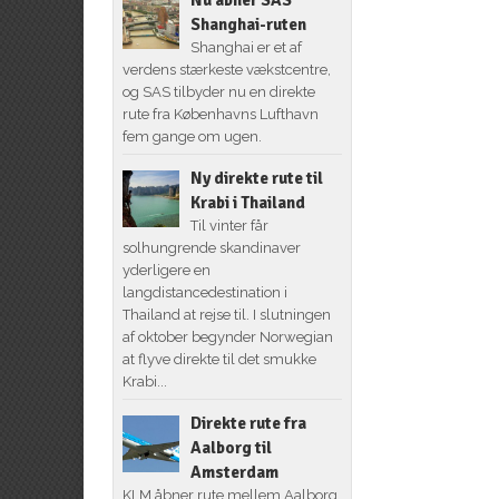
Shanghai-ruten
Shanghai er et af
verdens stærkeste vækstcentre,
og SAS tilbyder nu en direkte
rute fra Københavns Lufthavn
fem gange om ugen.
Ny direkte rute til
Krabi i Thailand
Til vinter får
solhungrende skandinaver
yderligere en
langdistancedestination i
Thailand at rejse til. I slutningen
af oktober begynder Norwegian
at flyve direkte til det smukke
Krabi...
Direkte rute fra
Aalborg til
Amsterdam
KLM åbner rute mellem Aalborg