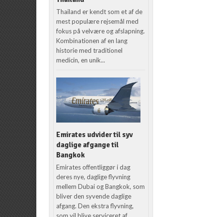
Thailand er kendt som et af de
mest populære rejsemål med
fokus på velvære og afslapning.
Kombinationen af en lang
historie med traditionel
medicin, en unik...
Emirates udvider til syv
daglige afgange til
Bangkok
Emirates offentliggør i dag
deres nye, daglige flyvning
mellem Dubai og Bangkok, som
bliver den syvende daglige
afgang. Den ekstra flyvning,
som vil blive serviceret af...