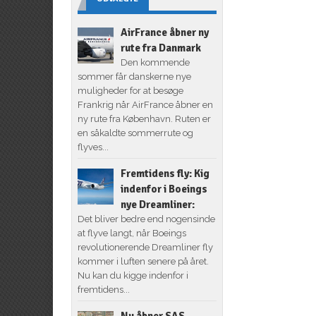
AirFrance åbner ny
rute fra Danmark
Den kommende
sommer får danskerne nye
muligheder for at besøge
Frankrig når AirFrance åbner en
ny rute fra København. Ruten er
en såkaldte sommerrute og
flyves...
Fremtidens fly: Kig
indenfor i Boeings
nye Dreamliner:
Det bliver bedre end nogensinde
at flyve langt, når Boeings
revolutionerende Dreamliner fly
kommer i luften senere på året.
Nu kan du kigge indenfor i
fremtidens...
Nu åbner SAS