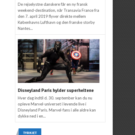
De rejselystne danskere får en ny fransk
weekend-destination, når Transavia France fra
den 7. april 2019 flyver direkte mellem
Københavns Lufthavn og den franske storby
Nantes...
Disneyland Paris hylder superheltene
Hver dag indtil d. 30. september kan du nu
opleve Marvel-universet i levende live i
Disneyland Paris. Marvel-fans i alle aldre kan
dykke ned i en...
TYRKIET