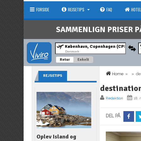
FORSIDE
REJSETIPS
FAQ
HOTEL
SAMMENLIGN PRISER P
Danmark
Retur
Enkelt
Home
» » dest
REJSETIPS
destinatio
Redaktion
18. 
DEL PÅ
Oplev Island og