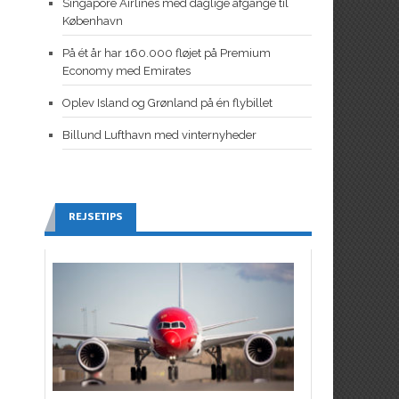
Singapore Airlines med daglige afgange til
København
På ét år har 160.000 fløjet på Premium
Economy med Emirates
Oplev Island og Grønland på én flybillet
Billund Lufthavn med vinternyheder
REJSETIPS