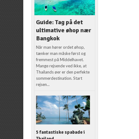
Guide: Tag på det
ultimative øhop nær
Bangkok
Når man hører ordet øhop,
tænker man måske først og
fremmest på Middelhavet.
Mange rejsende ved ikke, at
Thailands øer er den perfekte
sommerdestination. Start
rejsen...
5 fantastiske spabade i
Thailand