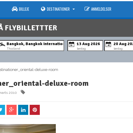
BILLEJE
DESTINATIONER
ANMELDELSER
Å FLYBILLETTTER
Thailand
lørdag
lørdag
inationer_oriental-deluxe-room
ner_oriental-deluxe-room
marts 2010