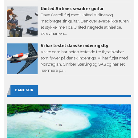
United Airlines smadrer guitar
Dave Carroll fløj med United Airlines og
medbragte sin guitar. Den overlevede ikke turen i
ét stykke, men da United nægtede at hjælpe,
skrev han en...
Vi har testet danske indenrigsfly
Viviro.com har netop testet de tre flyselskaber
som flyver på dansk indenrigs. Vi har fløjet med
Norwegian, Cimber Sterling og SAS og har set
nærmere på...
BANGKOK