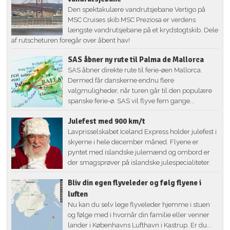
Den spektakulære vandrutsjebane Vertigo på
MSC Cruises skib MSC Preziosa er verdens
længste vandrutsjebane på et krydstogtskib. Dele
af rutscheturen foregår over åbent hav!
SAS åbner ny rute til Palma de Mallorca
SAS åbner direkte rute til ferie-øen Mallorca.
Dermed får danskerne endnu flere
valgmuligheder, når turen går til den populære
spanske ferie-ø. SAS vil flyve fem gange...
Julefest med 900 km/t
Lavprisselskabet Iceland Express holder julefest i
skyerne i hele december måned. Flyene er
pyntet med islandske julemænd og ombord er
der smagsprøver på islandske julespecialiteter.
Bliv din egen flyveleder og følg flyene i
luften
Nu kan du selv lege flyveleder hjemme i stuen
og følge med i hvornår din familie eller venner
lander i Københavns Lufthavn i Kastrup. Er du...