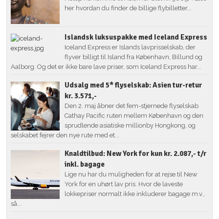
her hvordan du finder de billige flybilletter...
Islandsk luksuspakke med Iceland Express
Iceland Express er Islands lavprisselskab, der
flyver billigt til Island fra København, Billund og
Aalborg. Og det er ikke bare lave priser, som Iceland Express har...
Udsalg med 5* flyselskab: Asien tur-retur
kr. 3.571,-
Den 2. maj åbner det fem-stjernede flyselskab
Cathay Pacific ruten mellem København og den
sprudlende asiatiske millionby Hongkong, og
selskabet fejrer den nye rute med et...
Knaldtilbud: New York for kun kr. 2.087,- t/r
inkl. bagage
Lige nu har du muligheden for at rejse til New
York for en uhørt lav pris. Hvor de laveste
lokkepriser normalt ikke inkluderer bagage m.v.,
så...