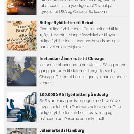
rabatkode til at få yderligere 10% rabat på
flyrejser til USA og Canada. Se koden i...
Billige flybilletter til Beirut
Find billige flybilletter til Beirut helt ned til kr.
1567,- tur/retur. Mange flyselskaber tilbyder
billige flybilletter til Libanons hovedstad, og vi
har lavet en oversigt over...
Icelandair åbner rute til Chicago
Icelandair åbner endnu en rute til USA, og denne
gang går turen til staternes tredjestørste by:
Chicago. Det er ret beset et gensyn, når Icelandair
vender...
100.000 SAS flybilletter på udsalg
SAS starter idag en kampagne med 100.000
lavprisbilletter fra Danmark hele verden. Disse
billige flybilletter kan bestilles fra idag og
måneden ud. Priserne er banket helt...
Julemarked i Hamburg