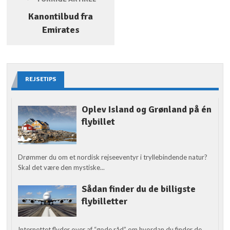
Kanontilbud fra
Emirates
REJSETIPS
Oplev Island og Grønland på én
flybillet
Drømmer du om et nordisk rejseeventyr i tryllebindende natur?
Skal det være den mystiske...
Sådan finder du de billigste
flybilletter
Internettet flyder over af “gode råd” om hvordan du finder de