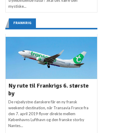
tryllebindende natur? Skal det være den
mystiske...
FRANKRIG
Ny rute til Frankrigs 6. største
by
De rejselystne danskere får en ny fransk
weekend-destination, når Transavia France fra
den 7. april 2019 flyver direkte mellem
Københavns Lufthavn og den franske storby
Nantes...