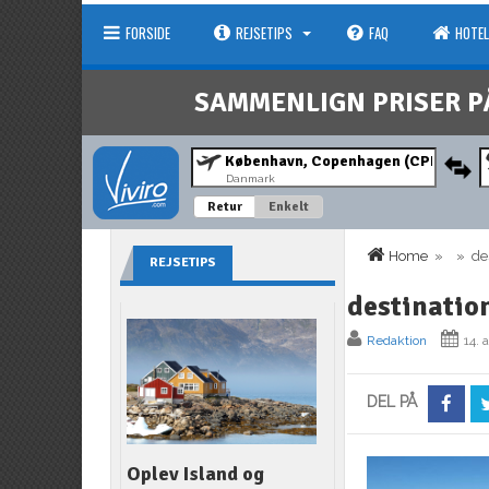
FORSIDE
REJSETIPS
FAQ
HOTEL
SAMMENLIGN PRISER P
Danmark
Retur
Enkelt
Home
» » dest
REJSETIPS
destinatio
Redaktion
14. 
DEL PÅ
Oplev Island og