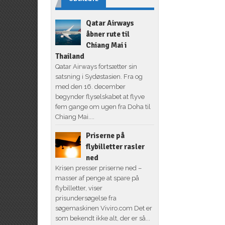
Qatar Airways
åbner rute til
Chiang Mai i
Thailand
Qatar Airways fortsætter sin
satsning i Sydøstasien. Fra og
med den 16. december
begynder flyselskabet at flyve
fem gange om ugen fra Doha til
Chiang Mai....
Priserne på
flybilletter rasler
ned
Krisen presser priserne ned –
masser af penge at spare på
flybilletter, viser
prisundersøgelse fra
søgemaskinen Viviro.com Det er
som bekendt ikke alt, der er så...