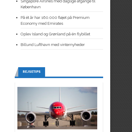
Singapore Airlines med daglige afgange til
København
På ét år har 160.000 fløjet på Premium
Economy med Emirates
Oplev Island og Grønland på én flybillet
Billund Lufthavn med vinternyheder
REJSETIPS