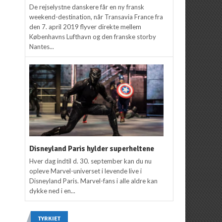
De rejselystne danskere får en ny fransk
weekend-destination, når Transavia France fra
den 7. april 2019 flyver direkte mellem
Københavns Lufthavn og den franske storby
Nantes...
Disneyland Paris hylder superheltene
Hver dag indtil d. 30. september kan du nu
opleve Marvel-universet i levende live i
Disneyland Paris. Marvel-fans i alle aldre kan
dykke ned i en...
TYRKIET