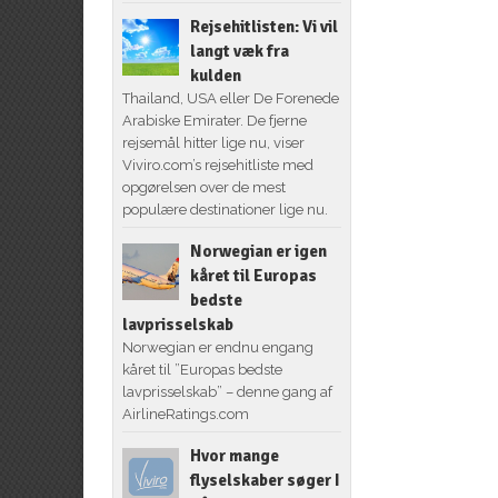
Rejsehitlisten: Vi vil
langt væk fra
kulden
Thailand, USA eller De Forenede
Arabiske Emirater. De fjerne
rejsemål hitter lige nu, viser
Viviro.com’s rejsehitliste med
opgørelsen over de mest
populære destinationer lige nu.
Norwegian er igen
kåret til Europas
bedste
lavprisselskab
Norwegian er endnu engang
kåret til ”Europas bedste
lavprisselskab” – denne gang af
AirlineRatings.com
Hvor mange
flyselskaber søger I