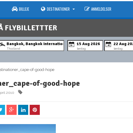
BILLEJE
DESTINATIONER
ANMELDELSER
Å FLYBILLETTTER
Thailand
lørdag
lørdag
inationer_cape-of-good-hope
ner_cape-of-good-hope
april 2010