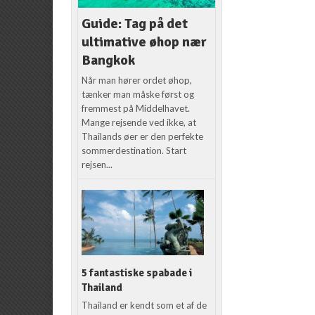
Guide: Tag på det
ultimative øhop nær
Bangkok
Når man hører ordet øhop,
tænker man måske først og
fremmest på Middelhavet.
Mange rejsende ved ikke, at
Thailands øer er den perfekte
sommerdestination. Start
rejsen...
5 fantastiske spabade i
Thailand
Thailand er kendt som et af de