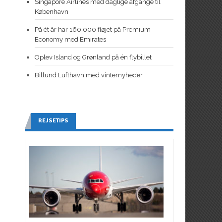
Singapore Airlines med daglige afgange til
København
På ét år har 160.000 fløjet på Premium
Economy med Emirates
Oplev Island og Grønland på én flybillet
Billund Lufthavn med vinternyheder
REJSETIPS