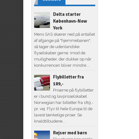
Delta starter
København-New
York
Mens SAS skærer ned på antallet
af afgange på "hjemmebanen",
så tager de udenlandske
flyselskaber gerne imod de
muiligheder, der dukker op når
konkurrencen bliver mindre....
Flybilletter fra
189,-
Priserne på flybilletter
er i bund og lavprisselskabet
Norwegian har billetter fra 189,-
pr. vej. Flyv til hele Europa til de
lavest tænkelige priser. Se
knaldtilbudene...
Rejser med børn