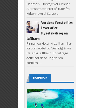
Danmark. I forvejen er Cimber
Air respræsenteret på ruter fra
København til Karup,...
Verdens første film
lavet af et
flyselskab og en
lufthavn
Finnair og Helsinki Lufthavn har
forbundet Øst og Vest i 35 år via
Helsinki Lufthavn. For at fejre
dette har de to udgivet en
kortfilm –...
BANGKOK