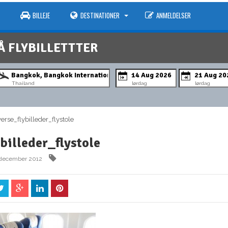
BILLEJE
DESTINATIONER
ANMELDELSER
Å FLYBILLETTTER
Thailand
lørdag
lørdag
rse_flybilleder_flystole
billeder_flystole
 december 2012