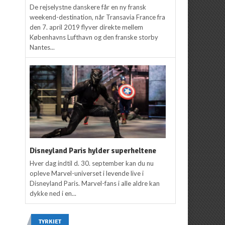
De rejselystne danskere får en ny fransk
weekend-destination, når Transavia France fra
den 7. april 2019 flyver direkte mellem
Københavns Lufthavn og den franske storby
Nantes...
Disneyland Paris hylder superheltene
Hver dag indtil d. 30. september kan du nu
opleve Marvel-universet i levende live i
Disneyland Paris. Marvel-fans i alle aldre kan
dykke ned i en...
TYRKIET