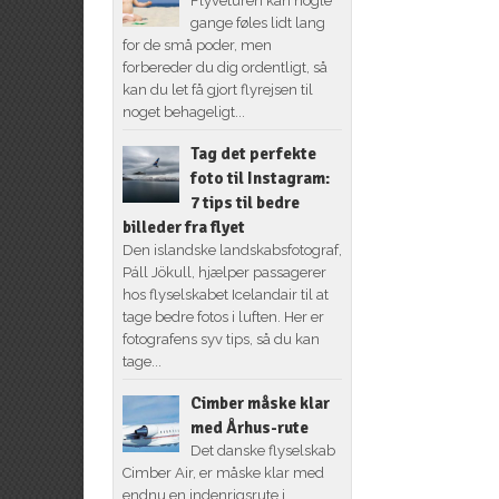
Flyveturen kan nogle
gange føles lidt lang
for de små poder, men
forbereder du dig ordentligt, så
kan du let få gjort flyrejsen til
noget behageligt...
Tag det perfekte
foto til Instagram:
7 tips til bedre
billeder fra flyet
Den islandske landskabsfotograf,
Páll Jökull, hjælper passagerer
hos flyselskabet Icelandair til at
tage bedre fotos i luften. Her er
fotografens syv tips, så du kan
tage...
Cimber måske klar
med Århus-rute
Det danske flyselskab
Cimber Air, er måske klar med
endnu en indenrigsrute i