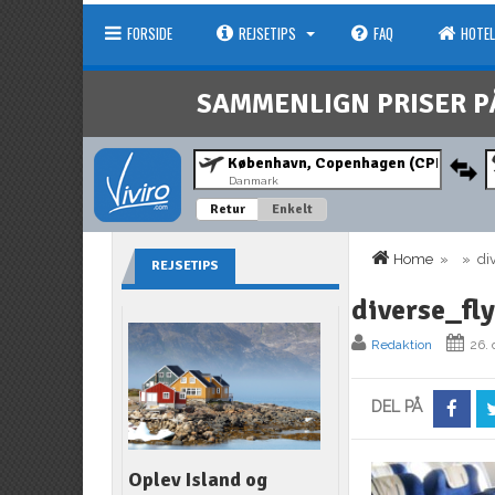
FORSIDE
REJSETIPS
FAQ
HOTEL
SAMMENLIGN PRISER P
Danmark
Retur
Enkelt
Home
» » dive
REJSETIPS
diverse_fly
Redaktion
26.
DEL PÅ
Oplev Island og