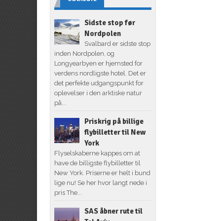
Sidste stop før
Nordpolen
Svalbard er sidste stop
inden Nordpolen, og
Longyearbyen er hjemsted for
verdens nordligste hotel. Det er
det perfekte udgangspunkt for
oplevelser i den arktiske natur
på...
Priskrig på billige
flybilletter til New
York
Flyselskaberne kappes om at
have de billigste flybilletter til
New York. Priserne er helt i bund
lige nu! Se her hvor langt nede i
pris The...
SAS åbner rute til