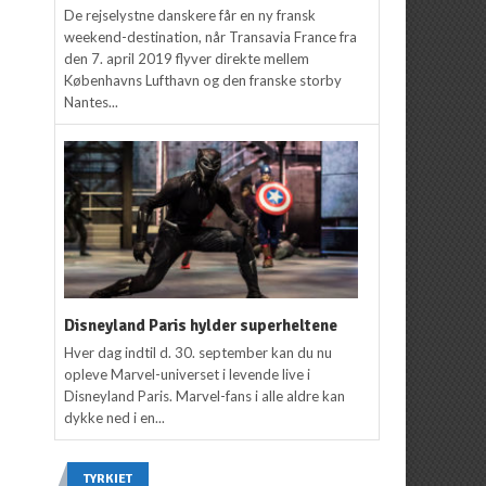
De rejselystne danskere får en ny fransk
weekend-destination, når Transavia France fra
den 7. april 2019 flyver direkte mellem
Københavns Lufthavn og den franske storby
Nantes...
Disneyland Paris hylder superheltene
Hver dag indtil d. 30. september kan du nu
opleve Marvel-universet i levende live i
Disneyland Paris. Marvel-fans i alle aldre kan
dykke ned i en...
TYRKIET