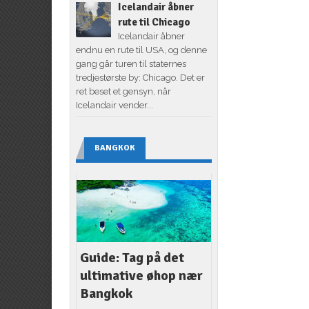
Icelandair åbner
rute til Chicago
Icelandair åbner
endnu en rute til USA, og denne
gang går turen til staternes
tredjestørste by: Chicago. Det er
ret beset et gensyn, når
Icelandair vender...
BANGKOK
Guide: Tag på det
ultimative øhop nær
Bangkok