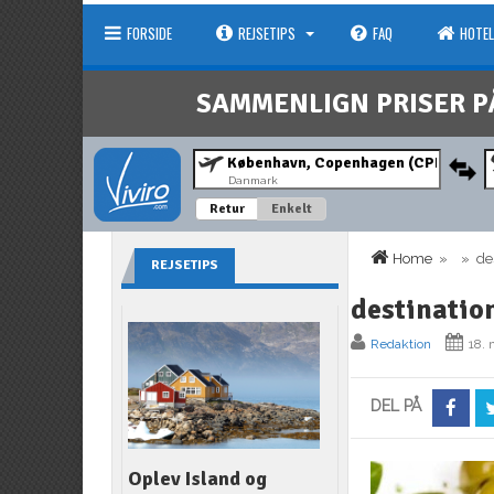
FORSIDE
REJSETIPS
FAQ
HOTEL
SAMMENLIGN PRISER P
Danmark
Retur
Enkelt
Home
» » dest
REJSETIPS
destinatio
Redaktion
18. 
DEL PÅ
Oplev Island og