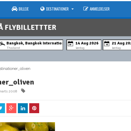
BILLEJE
DESTINATIONER
ANMELDELSER
Å FLYBILLETTTER
Thailand
lørdag
lørdag
inationer_oliven
ner_oliven
marts 2008