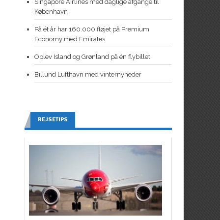
Singapore Airlines med daglige afgange til
København
På ét år har 160.000 fløjet på Premium
Economy med Emirates
Oplev Island og Grønland på én flybillet
Billund Lufthavn med vinternyheder
REJSETIPS