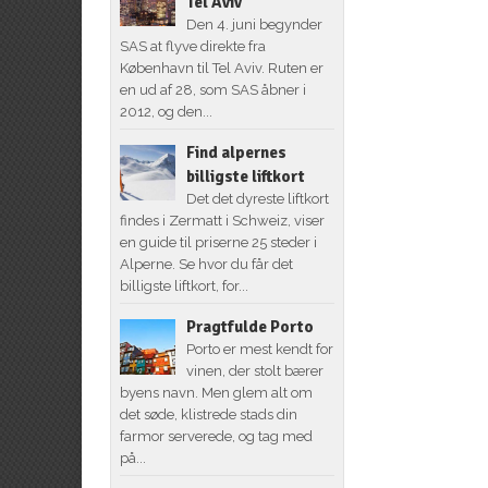
Tel Aviv
Den 4. juni begynder
SAS at flyve direkte fra
København til Tel Aviv. Ruten er
en ud af 28, som SAS åbner i
2012, og den...
Find alpernes
billigste liftkort
Det det dyreste liftkort
findes i Zermatt i Schweiz, viser
en guide til priserne 25 steder i
Alperne. Se hvor du får det
billigste liftkort, for...
Pragtfulde Porto
Porto er mest kendt for
vinen, der stolt bærer
byens navn. Men glem alt om
det søde, klistrede stads din
farmor serverede, og tag med
på...