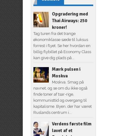
Opgradering med
Thai Airways: 250
kroner!
Tag turen fra det trange
økonomiklasse sæde til luksus
forrest i flyet. Se her hvordan en
billig flybillet på Economy Class
kan give dig plads på...
Mærk pulsen i
Moskva
Moskva. Smag på
navnet, og se om du ikke også
finde toner af tsar-rige,
kommunisttid og overgang til
kapitalisme. Byen, der har været
Ruslands centrum i...
Verdens første film
lavet af et