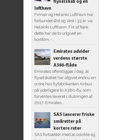
flyselskab og en
lufthavn
Finnair og Helsinki Lufthavn har
forbundet Øst og Vest i 35 år via
Helsinki Lufthavn. For at fejre
dette har de to udgivet en
kortfilm –...
Emirates udvider
verdens største
A380-flåde
Emirates offentliggør i dag, at
flyselskabet har afgivet endnu en
ordre hos flyfabrikanten Airbus
på yderligere to A380-fly, som
forventes leveret i slutningen af
2017. Emirates...
SAS lancerer friske
småretter på
kortere ruter
SAS fortsætter med at udvikle og