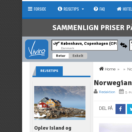
FORSIDE
REJSETIPS
FAQ
HOTEL
SAMMENLIGN PRISER P
Danmark
Retur
Enkelt
Home
» » Nor
REJSETIPS
Norwegian 
Redaktion
5. a
DEL PÅ
Oplev Island og