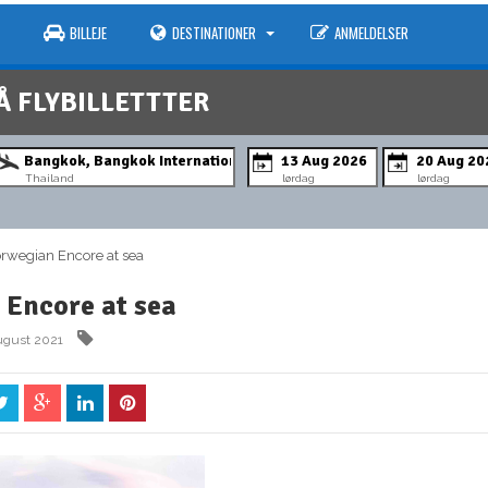
BILLEJE
DESTINATIONER
ANMELDELSER
Å FLYBILLETTTER
Thailand
lørdag
lørdag
wegian Encore at sea
Encore at sea
ugust 2021