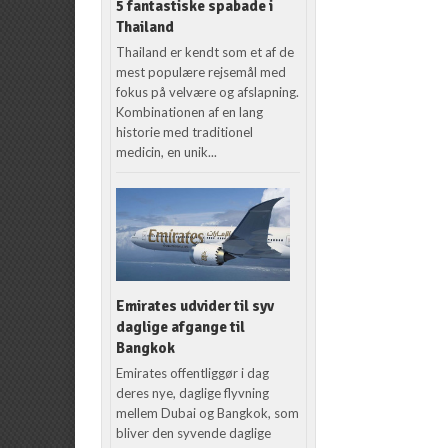
5 fantastiske spabade i
Thailand
Thailand er kendt som et af de
mest populære rejsemål med
fokus på velvære og afslapning.
Kombinationen af en lang
historie med traditionel
medicin, en unik...
Emirates udvider til syv
daglige afgange til
Bangkok
Emirates offentliggør i dag
deres nye, daglige flyvning
mellem Dubai og Bangkok, som
bliver den syvende daglige