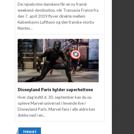
De rejselystne danskere får en ny fransk
weekend-destination, når Transavia France fra
den 7. april 2019 flyver direkte mellem
Københavns Lufthavn og den franske storby
Nantes...
Disneyland Paris hylder superheltene
Hver dag indtil d. 30. september kan du nu
opleve Marvel-universet i levende live i
Disneyland Paris. Marvel-fans i alle aldre kan
dykke ned i en...
TYRKIET