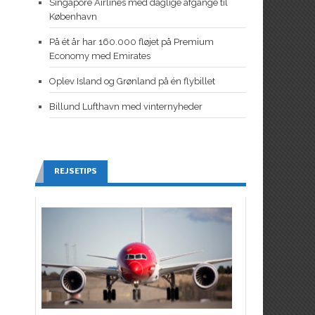
Singapore Airlines med daglige afgange til
København
På ét år har 160.000 fløjet på Premium
Economy med Emirates
Oplev Island og Grønland på én flybillet
Billund Lufthavn med vinternyheder
REJSETIPS