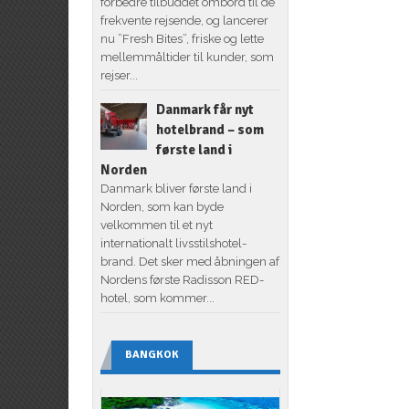
forbedre tilbuddet ombord til de
frekvente rejsende, og lancerer
nu ”Fresh Bites”, friske og lette
mellemmåltider til kunder, som
rejser...
Danmark får nyt
hotelbrand – som
første land i
Norden
Danmark bliver første land i
Norden, som kan byde
velkommen til et nyt
internationalt livsstilshotel-
brand. Det sker med åbningen af
Nordens første Radisson RED-
hotel, som kommer...
BANGKOK