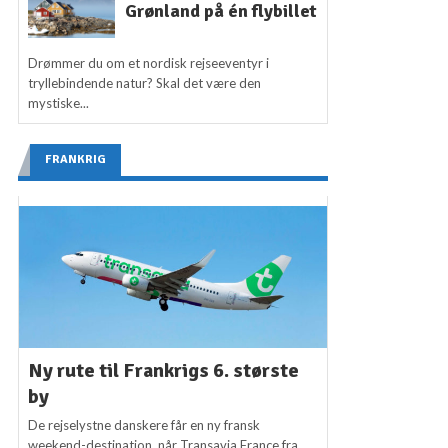
Grønland på én flybillet
Drømmer du om et nordisk rejseeventyr i
tryllebindende natur? Skal det være den
mystiske...
FRANKRIG
Ny rute til Frankrigs 6. største
by
De rejselystne danskere får en ny fransk
weekend-destination, når Transavia France fra