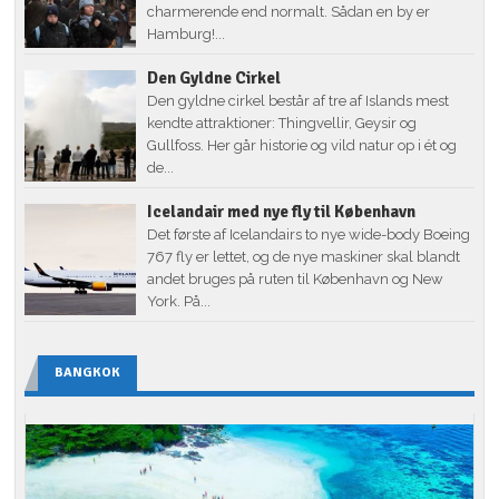
charmerende end normalt. Sådan en by er
Hamburg!...
Den Gyldne Cirkel
Den gyldne cirkel består af tre af Islands mest
kendte attraktioner: Thingvellir, Geysir og
Gullfoss. Her går historie og vild natur op i ét og
de...
Icelandair med nye fly til København
Det første af Icelandairs to nye wide-body Boeing
767 fly er lettet, og de nye maskiner skal blandt
andet bruges på ruten til København og New
York. På...
BANGKOK