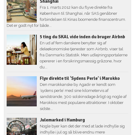
Shanghai
Fra 1. marts 2012 kan du flyve direkte fra
København til Shanghai, når SAS genåbner
forbindelsen til Kinas boomende finanscentrum.
Det er godt nyt for både...
5 ting du SKAL vide inden du bruger Airbnb
En ud af fem danskere benytter sig af
deleøkonomiske tjenester som Airbnb, viser tal
fra Danmarks Statistik. Men udlejningsportalerne
opererer i en forsikringsmæssig gråzone, hvor
du...
Flyv direkte til ‘Sydens Perle’ i Marokko
Den marokkanske by Agadir er kendt som
’sydens perle’ med sine kilometervis af
sandstrande, 300 solskinsdage årligt og nogle af
Marokkos mest populære attraktioner. I oktober
sidste...
Julemarked i Hamburg
Nogle byer kan det der med at lade indhylle sig
indhylle i jul og så blive endnu mere