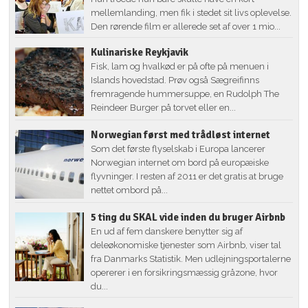
mellemlanding, men fik i stedet sit livs oplevelse.
Den rørende film er allerede set af over 1 mio...
Kulinariske Reykjavik
Fisk, lam og hvalkød er på ofte på menuen i
Islands hovedstad. Prøv også Sægreifinns
fremragende hummersuppe, en Rudolph The
Reindeer Burger på torvet eller en...
Norwegian først med trådløst internet
Som det første flyselskab i Europa lancerer
Norwegian internet om bord på europæiske
flyvninger. I resten af 2011 er det gratis at bruge
nettet ombord på...
5 ting du SKAL vide inden du bruger Airbnb
En ud af fem danskere benytter sig af
deleøkonomiske tjenester som Airbnb, viser tal
fra Danmarks Statistik. Men udlejningsportalerne
opererer i en forsikringsmæssig gråzone, hvor
du...