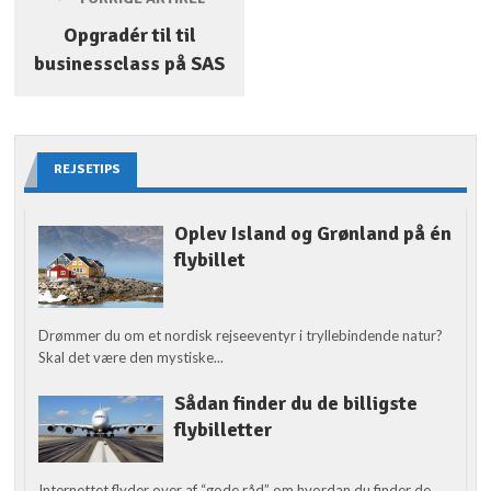
Opgradér til til
businessclass på SAS
REJSETIPS
Oplev Island og Grønland på én
flybillet
Drømmer du om et nordisk rejseeventyr i tryllebindende natur?
Skal det være den mystiske...
Sådan finder du de billigste
flybilletter
Internettet flyder over af “gode råd” om hvordan du finder de