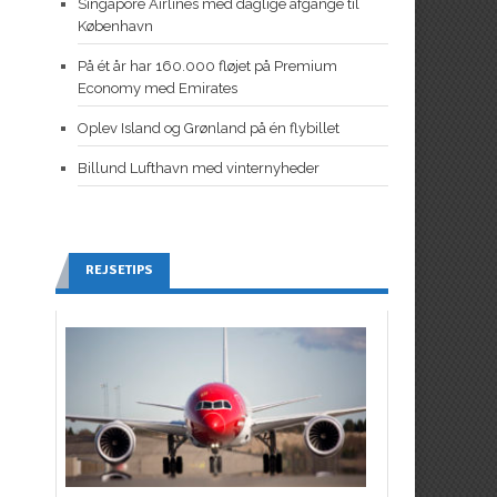
Singapore Airlines med daglige afgange til
København
På ét år har 160.000 fløjet på Premium
Economy med Emirates
Oplev Island og Grønland på én flybillet
Billund Lufthavn med vinternyheder
REJSETIPS