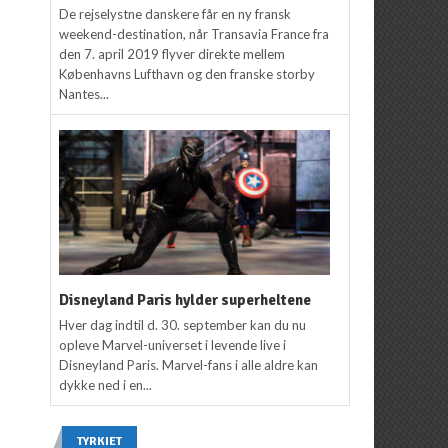
De rejselystne danskere får en ny fransk
weekend-destination, når Transavia France fra
den 7. april 2019 flyver direkte mellem
Københavns Lufthavn og den franske storby
Nantes...
Disneyland Paris hylder superheltene
Hver dag indtil d. 30. september kan du nu
opleve Marvel-universet i levende live i
Disneyland Paris. Marvel-fans i alle aldre kan
dykke ned i en...
TYRKIET