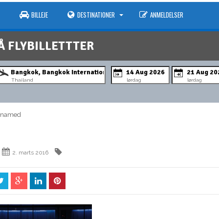
BILLEJE
DESTINATIONER
ANMELDELSER
Å FLYBILLETTTER
Thailand
lørdag
lørdag
named
2. marts 2016