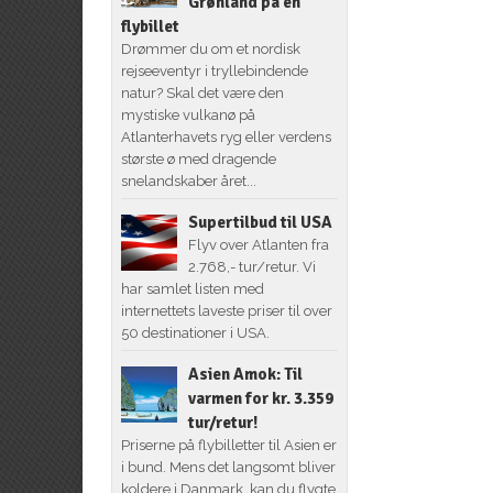
Grønland på én
flybillet
Drømmer du om et nordisk
rejseeventyr i tryllebindende
natur? Skal det være den
mystiske vulkanø på
Atlanterhavets ryg eller verdens
største ø med dragende
snelandskaber året...
Supertilbud til USA
Flyv over Atlanten fra
2.768,- tur/retur. Vi
har samlet listen med
internettets laveste priser til over
50 destinationer i USA.
Asien Amok: Til
varmen for kr. 3.359
tur/retur!
Priserne på flybilletter til Asien er
i bund. Mens det langsomt bliver
koldere i Danmark, kan du flygte