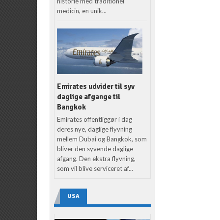
historie med traditionel
medicin, en unik...
Emirates udvider til syv
daglige afgange til
Bangkok
Emirates offentliggør i dag
deres nye, daglige flyvning
mellem Dubai og Bangkok, som
bliver den syvende daglige
afgang. Den ekstra flyvning,
som vil blive serviceret af...
USA