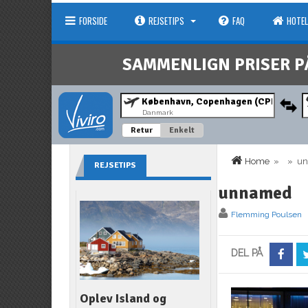
FORSIDE
REJSETIPS
FAQ
HOTEL
SAMMENLIGN PRISER P
Danmark
Retur
Enkelt
Home
» » un
REJSETIPS
unnamed
Flemming Poulsen
DEL PÅ
Oplev Island og