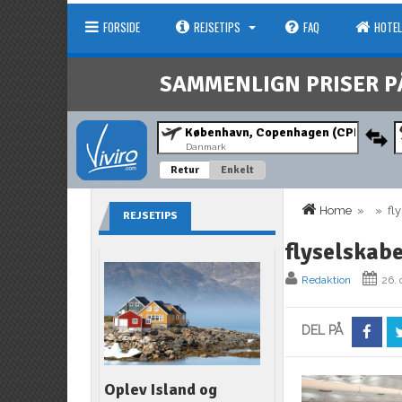
FORSIDE
REJSETIPS
FAQ
HOTEL
SAMMENLIGN PRISER P
Danmark
Retur
Enkelt
Home
» » flys
REJSETIPS
flyselskab
Redaktion
26. 
DEL PÅ
Oplev Island og