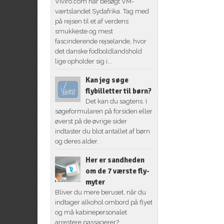
Viviro.com har besøgt VM-
værtslandet Sydafrika. Tag med
på rejsen til et af verdens
smukkeste og mest
fascinderende rejselande, hvor
det danske fodboldlandshold
lige opholder sig i...
Kan jeg søge
flybilletter til børn?
Det kan du sagtens. I
søgeformularen på forsiden eller
øverst på de øvrige sider
indtaster du blot antallet af børn
og deres alder.
Her er sandheden
om de 7 værste fly-
myter
Bliver du mere beruset, når du
indtager alkohol ombord på flyet
og må kabinepersonalet
arrestere passagerer?