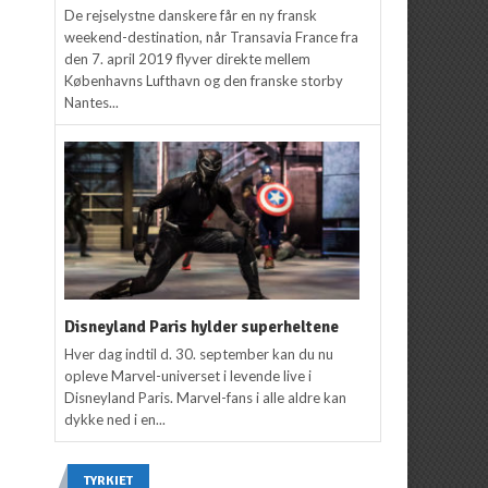
De rejselystne danskere får en ny fransk
weekend-destination, når Transavia France fra
den 7. april 2019 flyver direkte mellem
Københavns Lufthavn og den franske storby
Nantes...
Disneyland Paris hylder superheltene
Hver dag indtil d. 30. september kan du nu
opleve Marvel-universet i levende live i
Disneyland Paris. Marvel-fans i alle aldre kan
dykke ned i en...
TYRKIET