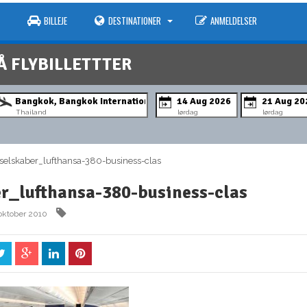
BILLEJE
DESTINATIONER
ANMELDELSER
Å FLYBILLETTTER
Thailand
lørdag
lørdag
elskaber_lufthansa-380-business-clas
er_lufthansa-380-business-clas
oktober 2010