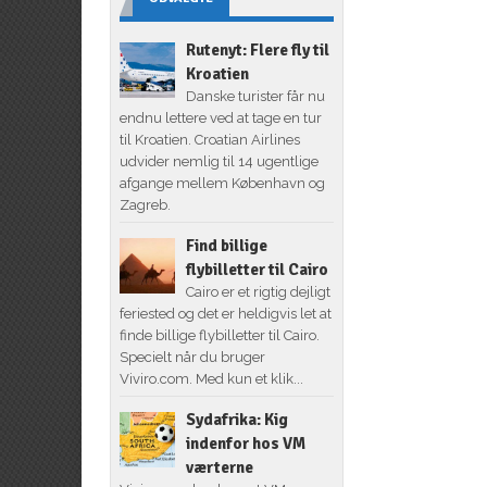
Rutenyt: Flere fly til
Kroatien
Danske turister får nu
endnu lettere ved at tage en tur
til Kroatien. Croatian Airlines
udvider nemlig til 14 ugentlige
afgange mellem København og
Zagreb.
Find billige
flybilletter til Cairo
Cairo er et rigtig dejligt
feriested og det er heldigvis let at
finde billige flybilletter til Cairo.
Specielt når du bruger
Viviro.com. Med kun et klik...
Sydafrika: Kig
indenfor hos VM
værterne