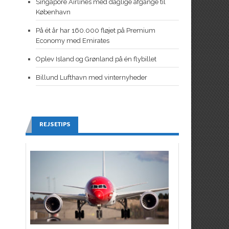
Singapore Airlines med daglige afgange til
København
På ét år har 160.000 fløjet på Premium
Economy med Emirates
Oplev Island og Grønland på én flybillet
Billund Lufthavn med vinternyheder
REJSETIPS