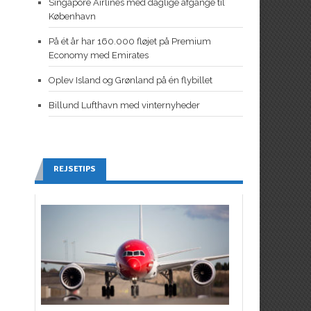
Singapore Airlines med daglige afgange til
København
På ét år har 160.000 fløjet på Premium
Economy med Emirates
Oplev Island og Grønland på én flybillet
Billund Lufthavn med vinternyheder
REJSETIPS