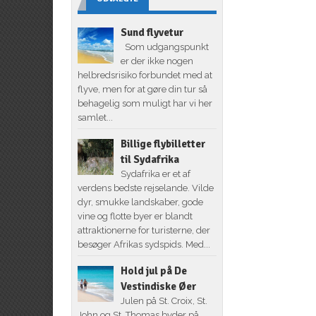
Sund flyvetur
Som udgangspunkt
er der ikke nogen
helbredsrisiko forbundet med at
flyve, men for at gøre din tur så
behagelig som muligt har vi her
samlet...
Billige flybilletter
til Sydafrika
Sydafrika er et af
verdens bedste rejselande. Vilde
dyr, smukke landskaber, gode
vine og flotte byer er blandt
attraktionerne for turisterne, der
besøger Afrikas sydspids. Med...
Hold jul på De
Vestindiske Øer
Julen på St. Croix, St.
John og St. Thomas byder på