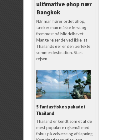
ultimative øhop nær
Bangkok
Når man hører ordet øhop,
tænker man måske først og
fremmest på Middelhavet.
Mange rejsende ved ikke, at
Thailands øer er den perfekte
sommerdestination. Start
rejsen...
5 fantastiske spabade i
Thailand
Thailand er kendt som et af de
mest populære rejsemål med
fokus på velvære og afslapning.
Kombinationen af en lang