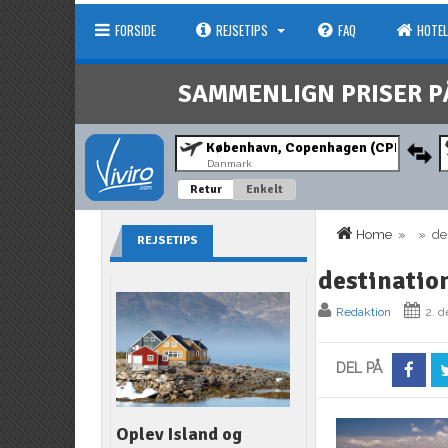
FORSIDE
REJSETIPS
FAQ
HOTEL
SAMMENLIGN PRISER P
Danmark
Retur
Enkelt
Home
» » dest
REJSETIPS
destinatio
Redaktion
2. 
DEL PÅ
Oplev Island og