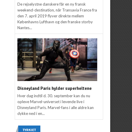
De rejselystne danskere får en ny fransk
weekend-destination, når Transavia France fra
den 7. april 2019 flyver direkte mellem
Københavns Lufthavn og den franske storby
Nantes...
Disneyland Paris hylder superheltene
Hver dag indtil d. 30. september kan du nu
opleve Marvel-universet i levende live i
Disneyland Paris. Marvel-fans i alle aldre kan
dykke ned i en...
TYRKIET