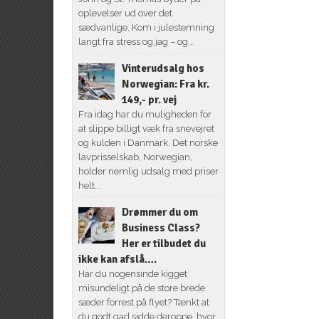
oplevelser ud over det
sædvanlige. Kom i julestemning
langt fra stress og jag – og...
Vinterudsalg hos
Norwegian: Fra kr.
149,- pr. vej
Fra idag har du muligheden for
at slippe billigt væk fra snevejret
og kulden i Danmark. Det norske
lavprisselskab, Norwegian,
holder nemlig udsalg med priser
helt...
Drømmer du om
Business Class?
Her er tilbudet du
ikke kan afslå….
Har du nogensinde kigget
misundeligt på de store brede
sæder forrest på flyet? Tænkt at
du godt gad sidde deroppe, hvor