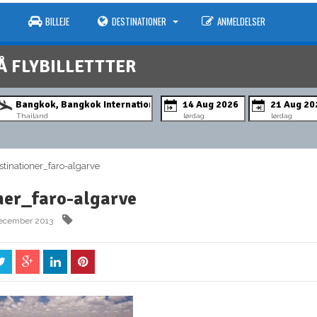
BILLEJE
DESTINATIONER
ANMELDELSER
Å FLYBILLETTTER
Thailand
lørdag
lørdag
inationer_faro-algarve
ner_faro-algarve
december 2013