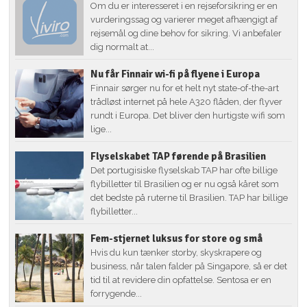
Om du er interesseret i en rejseforsikring er en
vurderingssag og varierer meget afhængigt af
rejsemål og dine behov for sikring. Vi anbefaler
dig normalt at...
Nu får Finnair wi-fi på flyene i Europa
Finnair sørger nu for et helt nyt state-of-the-art
trådløst internet på hele A320 flåden, der flyver
rundt i Europa. Det bliver den hurtigste wifi som
lige...
Flyselskabet TAP førende på Brasilien
Det portugisiske flyselskab TAP har ofte billige
flybilletter til Brasilien og er nu også kåret som
det bedste på ruterne til Brasilien. TAP har billige
flybilletter...
Fem-stjernet luksus for store og små
Hvis du kun tænker storby, skyskrapere og
business, når talen falder på Singapore, så er det
tid til at revidere din opfattelse. Sentosa er en
forrygende...