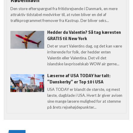
København
Den store efterspørgsel fra fritidsrejsende i Danmark, en mere
attraktiv tidstabel medvirker til, at ruten bliver en del af
trafikprogrammet fremover fra Kastrup. Der bliver seks...
Hedder du Valentin? Så tag kæresten
GRATIS til New York
Det er snart Valentins dag, og det kan være
irriterende for folk, der hedder enten
Valentin eller Valentina. Det vil det
islandske lavprisselskab WOW air gerne...
Læserne af USA TODAY har talt:
“Danskerby” er Top 10 i USA
USA TODAY er blandt de største, og mest
læste, dagblade i USA. Hvert år giver avisen
sine mange læsere mulighed for at stemme
på årets rejsehøjdepunkter...