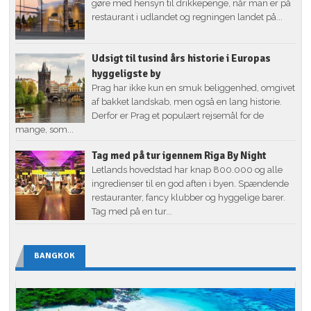
gøre med hensyn til drikkepenge, når man er på
restaurant i udlandet og regningen landet på...
Udsigt til tusind års historie i Europas
hyggeligste by
Prag har ikke kun en smuk beliggenhed, omgivet
af bakket landskab, men også en lang historie.
Derfor er Prag et populært rejsemål for de
mange, som...
Tag med på tur igennem Riga By Night
Letlands hovedstad har knap 800.000 og alle
ingredienser til en god aften i byen. Spændende
restauranter, fancy klubber og hyggelige barer.
Tag med på en tur...
BANGKOK