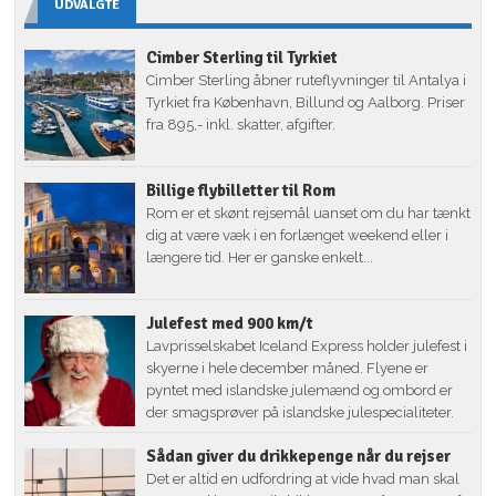
UDVALGTE
Cimber Sterling til Tyrkiet
Cimber Sterling åbner ruteflyvninger til Antalya i
Tyrkiet fra København, Billund og Aalborg. Priser
fra 895,- inkl. skatter, afgifter.
Billige flybilletter til Rom
Rom er et skønt rejsemål uanset om du har tænkt
dig at være væk i en forlænget weekend eller i
længere tid. Her er ganske enkelt...
Julefest med 900 km/t
Lavprisselskabet Iceland Express holder julefest i
skyerne i hele december måned. Flyene er
pyntet med islandske julemænd og ombord er
der smagsprøver på islandske julespecialiteter.
Sådan giver du drikkepenge når du rejser
Det er altid en udfordring at vide hvad man skal