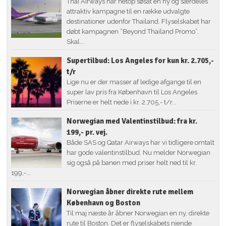
Thai Airways har netop søsat en ny og særdeles
attraktiv kampagne til en række udvalgte
destinationer udenfor Thailand. Flyselskabet har
døbt kampagnen “Beyond Thailand Promo”.
Skal...
Supertilbud: Los Angeles for kun kr. 2.705,-
t/r
Lige nu er der masser af ledige afgange til en
super lav pris fra København til Los Angeles.
Priserne er helt nede i kr. 2.705,- t/r...
Norwegian med Valentinstilbud: fra kr.
199,- pr. vej.
Både SAS og Qatar Airways har vi tidligere omtalt
har gode valentinstilbud. Nu melder Norwegian
sig også på banen med priser helt ned til kr.
199,-...
Norwegian åbner direkte rute mellem
København og Boston
Til maj næste år åbner Norwegian en ny, direkte
rute til Boston. Det er flyselskabets niende