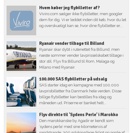
Hvem køber jeg flybilletter af?
Viviro.com sælger ikke flybilletter, men googler
dem for dig. Vi er leddet inden dit køb, hvor du let
og overskueligt kan se, hvor dine flybilletter er...
Ryanair vender tilbage til Billund
Ryanair skar dybt i rutenettet fra Billund, men
næste sommer vender lavprisselskabet tilbage i
stor stil. Flyv fra Billund til Rom, Malaga og
Milano med Ryanair.
100.000 SAS flybilletter på udsalg
SAS starter idag en kampagne med 100.000
lavprisbilletter fra Danmark hele verden. Disse
billige flybilletter kan bestilles fra idag og
måneden ud. Priserne er banket helt...
Flyv direkte til ‘Sydens Perle’ i Marokko
Den marokkanske by Agadir er kendt som
’sydens perle’ med sine kilometervis af
sandstrande, 300 solskinsdage årligt og nogle af