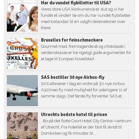
Har du vundet flybilletter til USA?
Vores store USA konkurrence er slut og vi har
fundet et vinder! Se om du har vundet flybilletter
med Icelandair til en valgfri destinationer over
there
Bruxelles for feinschmeckere
Gourmet mad, fremragende øl og chokolade i
verdensklasse er tre rigeligt gode argumenter for
at tage til Europas hovedstad.
SAS bestiller 30 nye Airbus-fly
SAS afleverer i dag en ordre på 30 nye Airbus
A320neo fly med mulighed for yderligere 11 af
samme slags. Det første fly forventer SAS at...
Utrechts bedste hotel til prisen
Bo på det flotte Court Hotel City Centre i centrum
af Utrecht. Fra hotellet er der blot få skridt til
Domkirken og få minutter til...