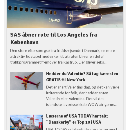
SAS åbner rute til Los Angeles fra
København
Den store efterspørgsel fra fritidsrejsende i Danmark, en mere
attraktiv tidstabel medvirker til, at ruten bliver en del af
trafikprogrammet fremover fra Kastrup. Der bliver seks...
Hedder du Valentin? Så tag kæresten
GRATIS til New York
Det er snart Valentins dag, og det kan være
irriterende for folk, der hedder enten
Valentin eller Valentina. Det vil det
islandske lavprisselskab WOW air gerne...
Læserne af USA TODAY har talt:
“Danskerby” er Top 10 i USA
USA TODAY er blandt de største, og mest