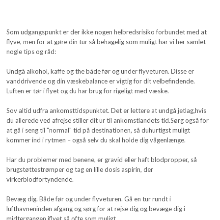
Som udgangspunkt er der ikke nogen helbredsrisiko forbundet med at
flyve, men for at gøre din tur så behagelig som muligt har vi her samlet
nogle tips og råd:
Undgå alkohol, kaffe og the både før og under flyveturen. Disse er
vanddrivende og din væskebalance er vigtig for dit velbefindende.
Luften er tør i flyet og du har brug for rigeligt med væske.
Sov altid udfra ankomsttidspunktet. Det er lettere at undgå jetlag,hvis
du allerede ved afrejse stiller dit ur til ankomstlandets tid.Sørg også for
at gå i seng til "normal" tid på destinationen, så duhurtigst muligt
kommer ind i rytmen – også selv du skal holde dig vågenlænge.
Har du problemer med benene, er gravid eller haft blodpropper, så
brugstøttestrømper og tag en lille dosis aspirin, der
virkerblodfortyndende.
Bevæg dig. Både før og under flyveturen. Gå en tur rundt i
lufthavneninden afgang og sørg for at rejse dig og bevæge dig i
midtergangen iflyet så ofte som muligt.