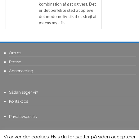
kombination af øst og vest. Det
er det perfekte sted at opleve
det moderne liv tilsat et strejf af
østens mystik.
Om os
Presse
Annoncering
Sådan søger vi?
Kontakt os
Privatlivspolitik
Vi anvender cookies. Hvis du fortsætter på siden accepterer
© Copyright 2015, Viviro.com ApS
- Alle rettigheder forbeholdes. Vi