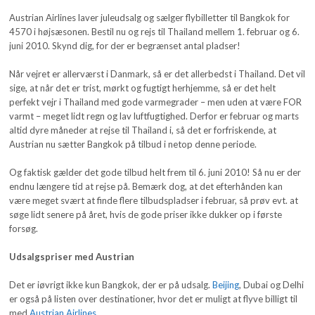
Austrian Airlines laver juleudsalg og sælger flybilletter til Bangkok for
4570 i højsæsonen. Bestil nu og rejs til Thailand mellem 1. februar og 6.
juni 2010. Skynd dig, for der er begrænset antal pladser!
Når vejret er allerværst i Danmark, så er det allerbedst i Thailand. Det vil
sige, at når det er trist, mørkt og fugtigt herhjemme, så er det helt
perfekt vejr i Thailand med gode varmegrader – men uden at være FOR
varmt – meget lidt regn og lav luftfugtighed. Derfor er februar og marts
altid dyre måneder at rejse til Thailand i, så det er forfriskende, at
Austrian nu sætter Bangkok på tilbud i netop denne periode.
Og faktisk gælder det gode tilbud helt frem til 6. juni 2010! Så nu er der
endnu længere tid at rejse på. Bemærk dog, at det efterhånden kan
være meget svært at finde flere tilbudspladser i februar, så prøv evt. at
søge lidt senere på året, hvis de gode priser ikke dukker op i første
forsøg.
Udsalgspriser med Austrian
Det er iøvrigt ikke kun Bangkok, der er på udsalg.
Beijing
, Dubai og Delhi
er også på listen over destinationer, hvor det er muligt at flyve billigt til
med
Austrian Airlines
.