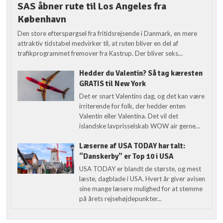
SAS åbner rute til Los Angeles fra
København
Den store efterspørgsel fra fritidsrejsende i Danmark, en mere
attraktiv tidstabel medvirker til, at ruten bliver en del af
trafikprogrammet fremover fra Kastrup. Der bliver seks...
Hedder du Valentin? Så tag kæresten
GRATIS til New York
Det er snart Valentins dag, og det kan være
irriterende for folk, der hedder enten
Valentin eller Valentina. Det vil det
islandske lavprisselskab WOW air gerne...
Læserne af USA TODAY har talt:
“Danskerby” er Top 10 i USA
USA TODAY er blandt de største, og mest
læste, dagblade i USA. Hvert år giver avisen
sine mange læsere mulighed for at stemme
på årets rejsehøjdepunkter...