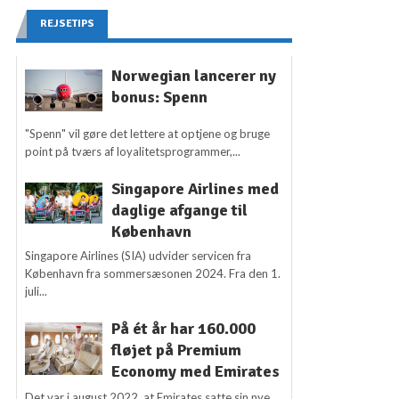
REJSETIPS
Norwegian lancerer ny
bonus: Spenn
"Spenn" vil gøre det lettere at optjene og bruge
point på tværs af loyalitetsprogrammer,...
Singapore Airlines med
daglige afgange til
København
Singapore Airlines (SIA) udvider servicen fra
København fra sommersæsonen 2024. Fra den 1.
juli...
På ét år har 160.000
fløjet på Premium
Economy med Emirates
Det var i august 2022, at Emirates satte sin nye