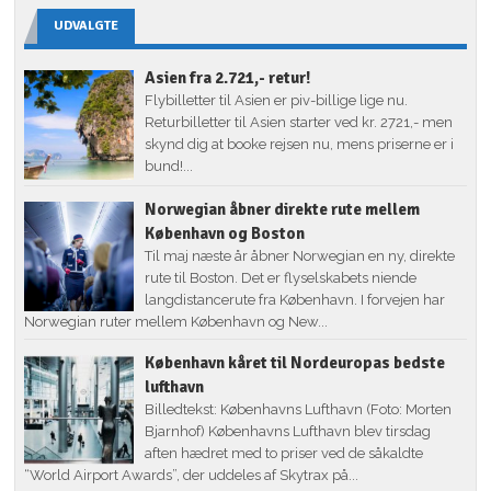
UDVALGTE
Asien fra 2.721,- retur!
Flybilletter til Asien er piv-billige lige nu.
Returbilletter til Asien starter ved kr. 2721,- men
skynd dig at booke rejsen nu, mens priserne er i
bund!...
Norwegian åbner direkte rute mellem
København og Boston
Til maj næste år åbner Norwegian en ny, direkte
rute til Boston. Det er flyselskabets niende
langdistancerute fra København. I forvejen har
Norwegian ruter mellem København og New...
København kåret til Nordeuropas bedste
lufthavn
Billedtekst: Københavns Lufthavn (Foto: Morten
Bjarnhof) Københavns Lufthavn blev tirsdag
aften hædret med to priser ved de såkaldte
“World Airport Awards”, der uddeles af Skytrax på...