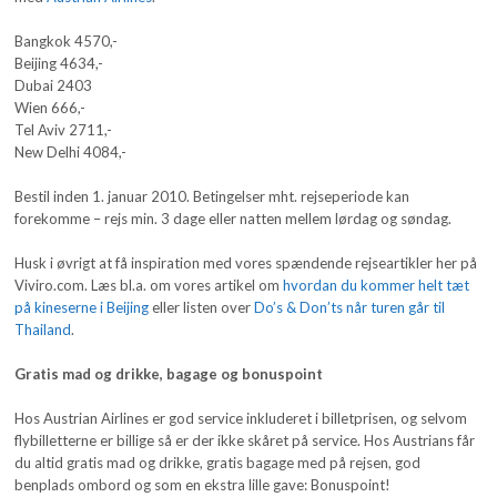
Bangkok 4570,-
Beijing 4634,-
Dubai 2403
Wien 666,-
Tel Aviv 2711,-
New Delhi 4084,-
Bestil inden 1. januar 2010. Betingelser mht. rejseperiode kan
forekomme – rejs min. 3 dage eller natten mellem lørdag og søndag.
Husk i øvrigt at få inspiration med vores spændende rejseartikler her på
Viviro.com. Læs bl.a. om vores artikel om
hvordan du kommer helt tæt
på kineserne i Beijing
eller listen over
Do’s & Don’ts når turen går til
Thailand
.
Gratis mad og drikke, bagage og bonuspoint
Hos Austrian Airlines er god service inkluderet i billetprisen, og selvom
flybilletterne er billige så er der ikke skåret på service. Hos Austrians får
du altid gratis mad og drikke, gratis bagage med på rejsen, god
benplads ombord og som en ekstra lille gave: Bonuspoint!